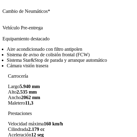
Cambio de Neumáticos*
Vehículo Pre-entrega
Equipamiento destacado
Aire acondicionado con filtro antipolen
Sistema de aviso de colisión frontal (FCW)
Sistema Star&Stop de parada y arranque automático
Cámara visión trasera
Carrocería
Largo
5.940 mm
Alto
2.535 mm
Ancho
2062 mm
Maletero
11,3
Prestaciones
Velocidad máxima
160 km/h
Cilindrada
2.179 cc
Aceleración
12 seg