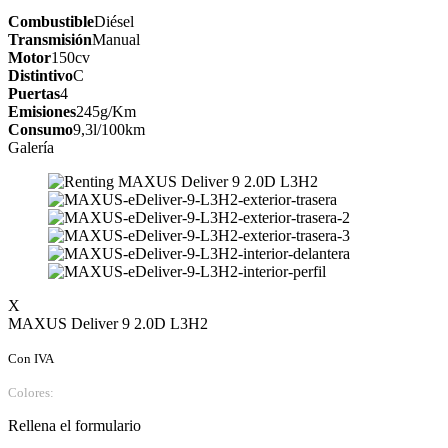
Combustible
Diésel
Transmisión
Manual
Motor
150cv
Distintivo
C
Puertas
4
Emisiones
245g/Km
Consumo
9,3l/100km
Galería
X
MAXUS Deliver 9 2.0D L3H2
Con IVA
Colores:
Rellena el formulario