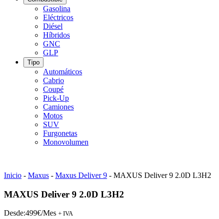
Gasolina
Eléctricos
Diésel
Híbridos
GNC
GLP
Tipo
Automáticos
Cabrio
Coupé
Pick-Up
Camiones
Motos
SUV
Furgonetas
Monovolumen
Inicio
-
Maxus
-
Maxus Deliver 9
-
MAXUS Deliver 9 2.0D L3H2
MAXUS Deliver 9 2.0D L3H2
Desde:
499€/Mes
+ IVA