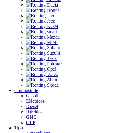
Combustible
Gasolina
Eléctricos
Diésel
Híbridos
GNC
GLP
Tipo