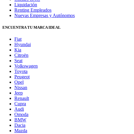
Liquidación
Renting Empleados
Nuevas Empresas y Autónomos
ENCUENTRA TU MARCA IDEAL
Fiat
Hyundai
Kia
Citroën
Seat
Volkswagen
Toyota
Peugeot
Opel
Nissan
Jeep
Renault
Cupra
Audi
Omoda
BMW
Dacia
Mazda