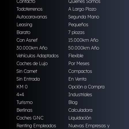
Contacto
Quienes Somos
Todoterrenos
A Largo Plazo
Autocaravanas
Segunda Mano
Leasing
Pequeños
Barato
7 plazas
Con Asnef
15.000km Año
30.000km Año
50.000km Año
Vehículos Adaptados
Flexible
Coches de Lujo
Por Meses
Sin Carnet
Compactos
Sin Entrada
En Venta
KM 0
Opción a Compra
4×4
Industriales
Turismo
Blog
Berlinas
Calculadora
Coches GNC
Liquidación
Renting Empleados
Nuevas Empresas y