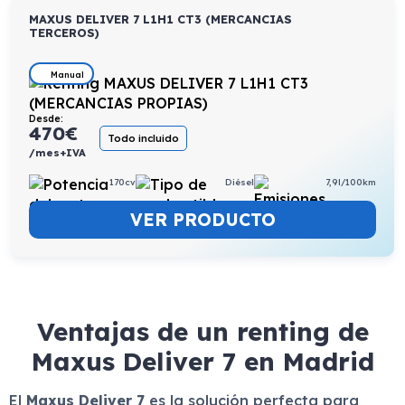
MAXUS DELIVER 7 L1H1 CT3 (MERCANCIAS
TERCEROS)
Manual
Desde:
470
€
Todo incluido
/mes+IVA
170cv
Diésel
7,9l/100km
VER PRODUCTO
Ventajas de un renting de
Maxus Deliver 7 en Madrid
El
Maxus Deliver 7
es la solución perfecta para