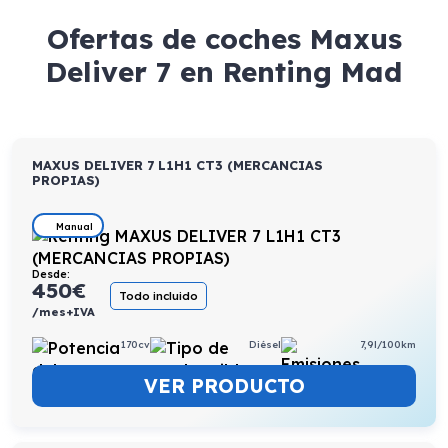
Ofertas de coches Maxus
Deliver 7 en Renting Mad
MAXUS DELIVER 7 L1H1 CT3 (MERCANCIAS
PROPIAS)
Manual
Desde:
450
€
Todo incluido
/mes+IVA
170cv
Diésel
7,9l/100km
VER PRODUCTO