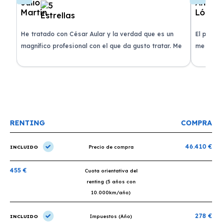
de
He tratado con César Aular y la verdad que es un
El proce
 que
magnífico profesional con el que da gusto tratar. Me
me atend
entregaron el coche en menos de 30 días. ¡Lo
claridad
o
recomiendo un montón, muchas gracias!
plazo ac
condicio
RENTING
COMPRA
46.410 €
INCLUIDO
Precio de compra
455 €
Cuota orientativa del
renting (5 años con
10.000km/año)
278 €
INCLUIDO
Impuestos (Año)