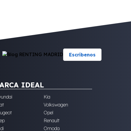
Escríbenos
ARCA IDEAL
undai
Kia
at
Volkswagen
ugeot
Opel
ep
Renault
di
Omoda