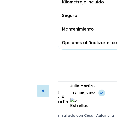
Kilometraje incluido
Seguro
Mantenimiento
Opciones al finalizar el c
ura Vega -
Julio Martín -
2 Jul, 2026
17 Jun, 2026
antada con mi nuevo
He tratado con César Aular y la