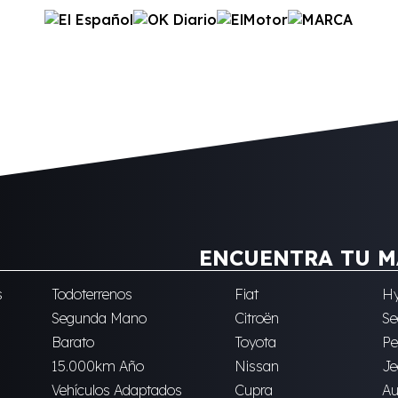
ENCUENTRA TU M
s
Todoterrenos
Fiat
Hy
Segunda Mano
Citroën
Se
Barato
Toyota
Pe
15.000km Año
Nissan
Je
Vehículos Adaptados
Cupra
Au