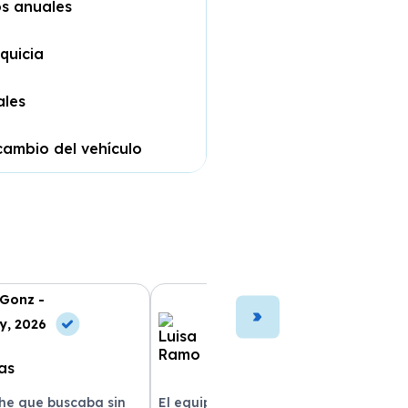
os anuales
quicia
ales
cambio del vehículo
 Gonz -
Luisa Ramo -
y, 2026
10 Jul, 2026
che que buscaba sin
El equipo fue muy profesional y