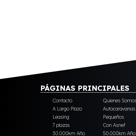
PÁGINAS PRINCIPALES
Contacto
Quienes Somo
A Largo Plazo
Autocaravanas
Leasing
Pequeños
7 plazas
Con Asnef
30.000km Año
50.000km Año