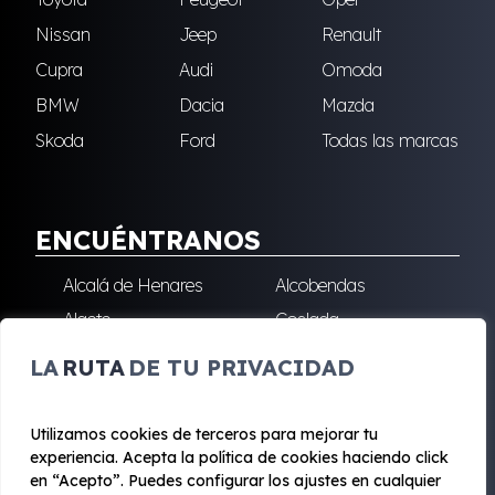
Nissan
Jeep
Renault
Cupra
Audi
Omoda
BMW
Dacia
Mazda
Skoda
Ford
Todas las marcas
ENCUÉNTRANOS
Alcalá de Henares
Alcobendas
Algete
Coslada
Fuenlabrada
Leganés
LA
RUTA
DE TU PRIVACIDAD
Majadahonda
Robledo de Chavela
San Sebastián de los
Villalba
Utilizamos cookies de terceros para mejorar tu
Reyes
experiencia. Acepta la política de cookies haciendo click
en “Acepto”. Puedes configurar los ajustes en cualquier