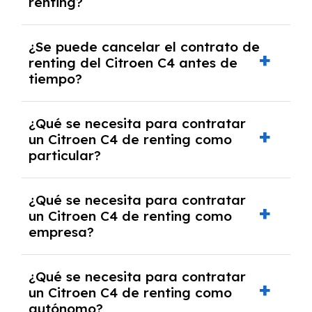
renting?
No, con el renting tienes la ventaja de que no
¿Se puede cancelar el contrato de
tendrás que pagar ningún tipo de entrada
renting del Citroen C4 antes de
salvo en casos que lo exija el proveedor
tiempo?
debido al resultado del estudio de viabilidad
económica.
Generalmente, puedes rescindir el contrato,
¿Qué se necesita para contratar
pero puede haber penalizaciones por
un Citroen C4 de renting como
cancelación anticipada. Es importante revisar
particular?
las condiciones del contrato y hablar con un
experto que te asesore.
Se requiere DNI/NIE, justificante de ingresos
¿Qué se necesita para contratar
y, en algunos casos, una consulta de solvencia
un Citroen C4 de renting como
crediticia y un pago inicial.
empresa?
Necesitarás el CIF de la empresa,
¿Qué se necesita para contratar
documentación financiera y, en algunos
un Citroen C4 de renting como
casos, un informe de solvencia de la empresa
autónomo?