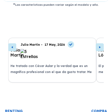
Las características pueden variar según el modelo y año.
Julio Martín -
17 May, 2026
A
de
He tratado con César Aular y la verdad que es un
El proce
 que
magnífico profesional con el que da gusto tratar. Me
me atend
entregaron el coche en menos de 30 días. ¡Lo
claridad
o
recomiendo un montón, muchas gracias!
plazo ac
condicio
RENTING
COMPRA