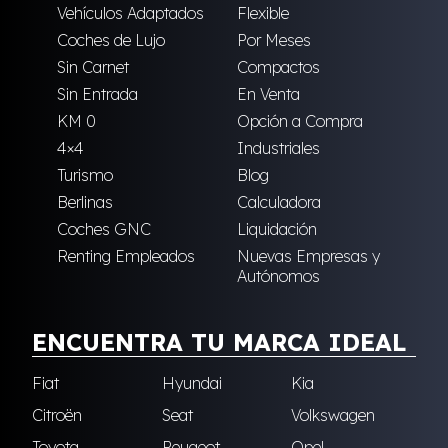
Vehículos Adaptados
Flexible
Coches de Lujo
Por Meses
Sin Carnet
Compactos
Sin Entrada
En Venta
KM 0
Opción a Compra
4×4
Industriales
Turismo
Blog
Berlinas
Calculadora
Coches GNC
Liquidación
Renting Empleados
Nuevas Empresas y
Autónomos
ENCUENTRA TU MARCA IDEAL
Fiat
Hyundai
Kia
Citroën
Seat
Volkswagen
Toyota
Peugeot
Opel