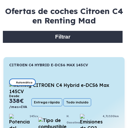
Ofertas de coches Citroen C4
en Renting Mad
Filtrar
CITROEN C4 HYBRID E-DCS6 MAX 145CV
Automático
Desde:
338
€
Entrega rápida
Todo incluido
/mes+IVA
145cv
H.
4,7l/100km
Gasolina