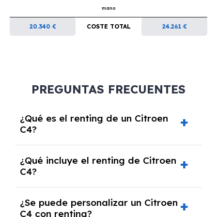
mano
20.340 €
COSTE TOTAL
24.261 €
PREGUNTAS FRECUENTES
¿Qué es el renting de un Citroen
C4?
El renting de un Citroen C4 es un contrato de
¿Qué incluye el renting de Citroen
alquiler a largo plazo en el que pagas una
C4?
cuota mensual fija por el uso del coche
durante un periodo determinado,
El renting incluye el uso y disfrute del coche,
generalmente entre 2 y 5 años.
¿Se puede personalizar un Citroen
seguro a todo riesgo, mantenimiento,
C4 con renting?
reparaciones, impuestos, asistencia en