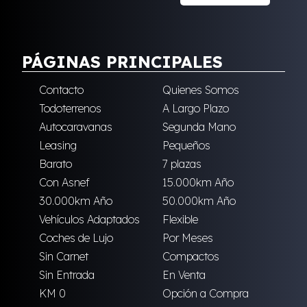
PÁGINAS PRINCIPALES
Contacto
Quienes Somos
Todoterrenos
A Largo Plazo
Autocaravanas
Segunda Mano
Leasing
Pequeños
Barato
7 plazas
Con Asnef
15.000km Año
30.000km Año
50.000km Año
Vehículos Adaptados
Flexible
Coches de Lujo
Por Meses
Sin Carnet
Compactos
Sin Entrada
En Venta
KM 0
Opción a Compra