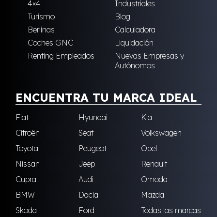
4×4
Industriales
Turismo
Blog
Berlinas
Calculadora
Coches GNC
Liquidación
Renting Empleados
Nuevas Empresas y
Autónomos
ENCUENTRA TU MARCA IDEAL
Fiat
Hyundai
Kia
Citroën
Seat
Volkswagen
Toyota
Peugeot
Opel
Nissan
Jeep
Renault
Cupra
Audi
Omoda
BMW
Dacia
Mazda
Skoda
Ford
Todas las marcas