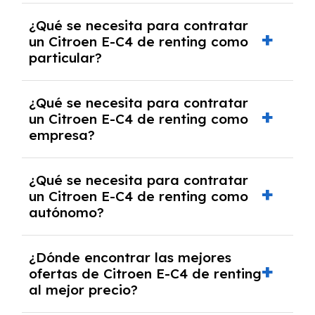
económica.
Generalmente, puedes rescindir el contrato,
¿Qué se necesita para contratar
pero puede haber penalizaciones por
un Citroen E-C4 de renting como
cancelación anticipada. Es importante revisar
particular?
las condiciones del contrato y hablar con un
experto que te asesore.
Se requiere DNI/NIE, justificante de ingresos
¿Qué se necesita para contratar
y, en algunos casos, una consulta de solvencia
un Citroen E-C4 de renting como
crediticia y un pago inicial.
empresa?
Necesitarás el CIF de la empresa,
¿Qué se necesita para contratar
documentación financiera y, en algunos
un Citroen E-C4 de renting como
casos, un informe de solvencia de la empresa
autónomo?
y un pago inicial.
Se necesita DNI/NIE, alta en el régimen de
¿Dónde encontrar las mejores
autónomos, justificante de ingresos y, en
ofertas de Citroen E-C4 de renting
algunos casos, un informe fiscal y un pago
al mejor precio?
inicial.