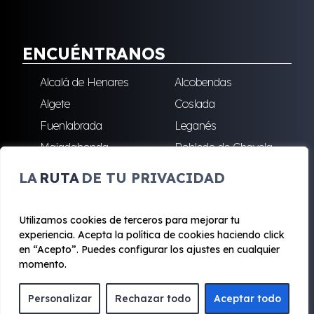
ENCUÉNTRANOS
Alcalá de Henares
Alcobendas
Algete
Coslada
Fuenlabrada
Leganés
Majadahonda
Robledo de Chavela
San Sebastián de los
Villalba
LA
RUTA
DE TU PRIVACIDAD
Reyes
Utilizamos cookies de terceros para mejorar tu
experiencia. Acepta la política de cookies haciendo click
© 2020 - 2026 Renting Mad
en “Acepto”. Puedes configurar los ajustes en cualquier
Aviso legal y Privacidad
|
Política de cookies
|
Términos
momento.
Personalizar
Rechazar todo
Aceptar todo