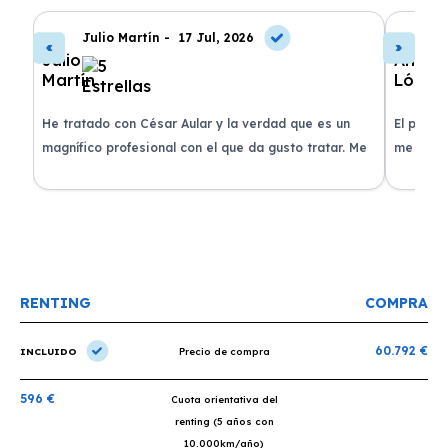
Julio Martín -
17 Jul, 2026
A
de
He tratado con César Aular y la verdad que es un
El proce
 que
magnífico profesional con el que da gusto tratar. Me
me atend
entregaron el coche en menos de 30 días. ¡Lo
claridad
o
recomiendo un montón, muchas gracias!
plazo ac
condicio
RENTING
COMPRA
60.792 €
INCLUIDO
Precio de compra
596 €
Cuota orientativa del
renting (5 años con
10.000km/año)