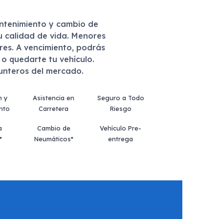
antenimiento y cambio de
u calidad de vida. Menores
eres. A vencimiento, podrás
r o quedarte tu vehículo.
punteros del mercado.
n y
Asistencia en
Seguro a Todo
nto
Carretera
Riesgo
a
Cambio de
Vehículo Pre-
*
Neumáticos*
entrega