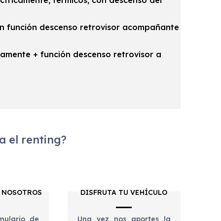
éctricamente, térmicos, con descenso del
on función descenso retrovisor acompañante
icamente + función descenso retrovisor a
 el renting?
 NOSOTROS
DISFRUTA TU VEHÍCULO
mulario de
Una vez nos aportes la