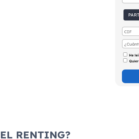
tintivo
Puertas
Emisiones
Consumo
C
5
110g/Km
4,3l/100km
PAR
He le
Quier
 EL RENTING?