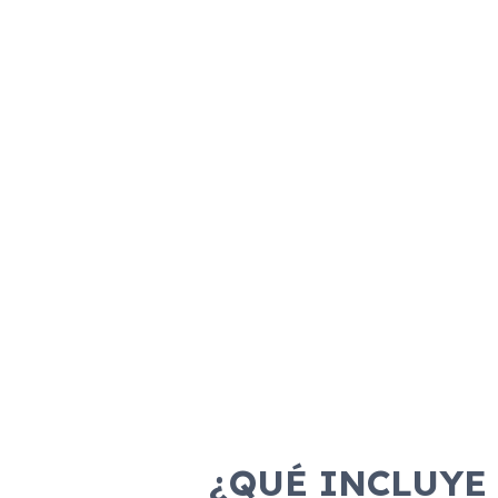
Combustible
Transmisión
Motor
Dis
Diésel
Manual
115cv
¿QUÉ INCLUYE