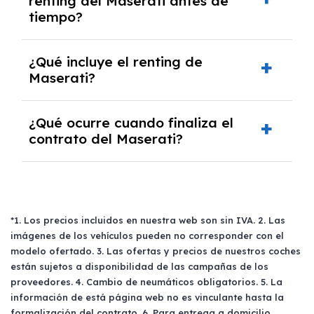
renting del Maserati antes de
cuando lo pactes con la empresa de renting.
tiempo?
Generalmente, puedes rescindir el contrato,
¿Qué incluye el renting de
pero puede haber penalizaciones por
Maserati?
cancelación anticipada. Es importante revisar
las condiciones del contrato y hablar con un
El renting incluye el uso y disfrute del coche,
experto que te asesore.
¿Qué ocurre cuando finaliza el
seguro a todo riesgo, mantenimiento,
contrato del Maserati?
reparaciones, impuestos, asistencia en
carretera y gestión de la documentación.
Al finalizar el contrato, puedes devolver el
coche, renovarlo por uno nuevo o, en algunos
casos, comprarlo a un precio previamente
acordado.
*1. Los precios incluidos en nuestra web son sin IVA. 2. Las
imágenes de los vehículos pueden no corresponder con el
modelo ofertado. 3. Las ofertas y precios de nuestros coches
están sujetos a disponibilidad de las campañas de los
proveedores. 4. Cambio de neumáticos obligatorios. 5. La
información de está página web no es vinculante hasta la
formalización del contrato. 6. Para entrega a domicilio,