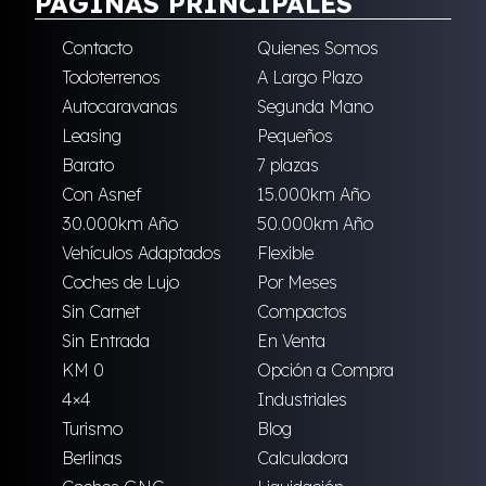
PÁGINAS PRINCIPALES
Contacto
Quienes Somos
Todoterrenos
A Largo Plazo
Autocaravanas
Segunda Mano
Leasing
Pequeños
Barato
7 plazas
Con Asnef
15.000km Año
30.000km Año
50.000km Año
Vehículos Adaptados
Flexible
Coches de Lujo
Por Meses
Sin Carnet
Compactos
Sin Entrada
En Venta
KM 0
Opción a Compra
4×4
Industriales
Turismo
Blog
Berlinas
Calculadora