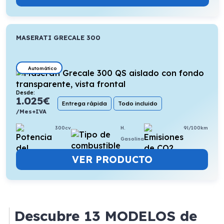
MASERATI GRECALE 300
Automático
Desde:
1.025
€
Entrega rápida
Todo incluido
/Mes+IVA
300cv
H.
9l/100km
Gasolina
VER PRODUCTO
Descubre
13 MODELOS
de