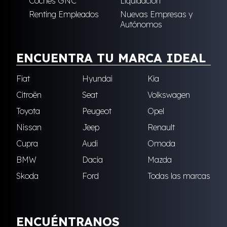
Coches GNC
Liquidación
Renting Empleados
Nuevas Empresas y
Autónomos
ENCUENTRA TU MARCA IDEAL
Fiat
Hyundai
Kia
Citroën
Seat
Volkswagen
Toyota
Peugeot
Opel
Nissan
Jeep
Renault
Cupra
Audi
Omoda
BMW
Dacia
Mazda
Skoda
Ford
Todas las marcas
ENCUÉNTRANOS