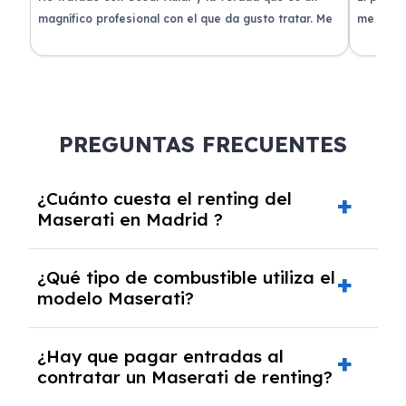
 que
magnífico profesional con el que da gusto tratar. Me
me atend
entregaron el coche en menos de 30 días. ¡Lo
claridad
o
recomiendo un montón, muchas gracias!
plazo ac
condicio
PREGUNTAS FRECUENTES
¿Cuánto cuesta el renting del
Maserati en Madrid ?
El precio del renting del modelo Maserati en
¿Qué tipo de combustible utiliza el
Madrid es de 1025€ a 1606€ al mes.
modelo Maserati?
El modelo Maserati funciona con Híbrido
¿Hay que pagar entradas al
gasolina.
contratar un Maserati de renting?