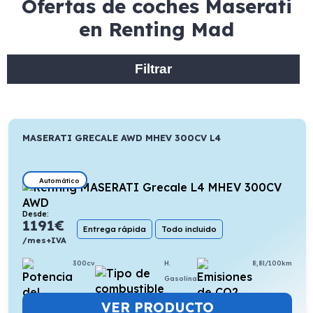
Ofertas de coches Maserati
en Renting Mad
Filtrar
MASERATI GRECALE AWD MHEV 300CV L4
Automático
Desde:
1191
€
Entrega rápida
Todo incluido
/mes+IVA
300cv
H.
8,8l/100km
Gasolina
VER PRODUCTO