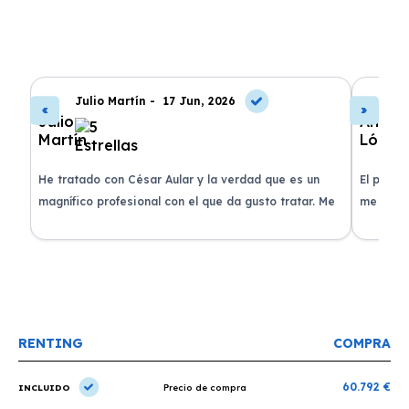
Julio Martín -
17 Jun, 2026
A
de
He tratado con César Aular y la verdad que es un
El proce
 que
magnífico profesional con el que da gusto tratar. Me
me atend
entregaron el coche en menos de 30 días. ¡Lo
claridad
o
recomiendo un montón, muchas gracias!
plazo ac
condicio
RENTING
COMPRA
60.792 €
INCLUIDO
Precio de compra