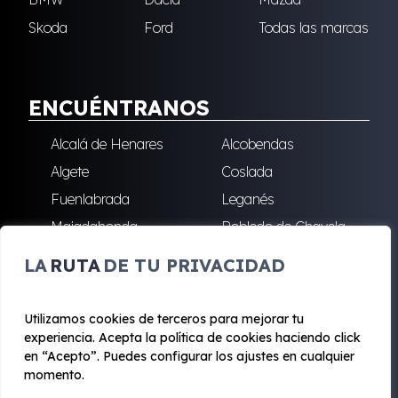
Skoda
Ford
Todas las marcas
ENCUÉNTRANOS
Alcalá de Henares
Alcobendas
Algete
Coslada
Fuenlabrada
Leganés
Majadahonda
Robledo de Chavela
San Sebastián de los
Villalba
LA
RUTA
DE TU PRIVACIDAD
Reyes
Utilizamos cookies de terceros para mejorar tu
experiencia. Acepta la política de cookies haciendo click
© 2020 - 2026 Renting Mad
en “Acepto”. Puedes configurar los ajustes en cualquier
Aviso legal y Privacidad
|
Política de cookies
|
Términos
momento.