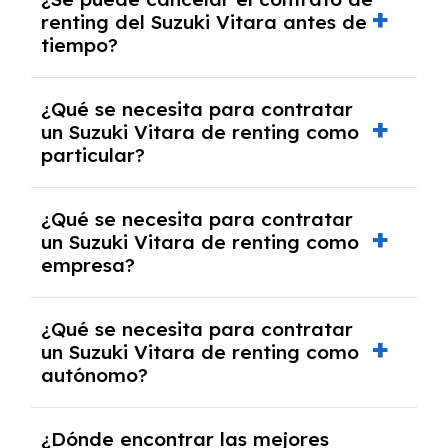
tendrás que pagar ningún tipo de entrada
renting del Suzuki Vitara antes de
salvo en casos que lo exija el proveedor
tiempo?
debido al resultado del estudio de viabilidad
económica.
Generalmente, puedes rescindir el contrato,
¿Qué se necesita para contratar
pero puede haber penalizaciones por
un Suzuki Vitara de renting como
cancelación anticipada. Es importante revisar
particular?
las condiciones del contrato y hablar con un
experto que te asesore.
Se requiere DNI/NIE, justificante de ingresos
¿Qué se necesita para contratar
y, en algunos casos, una consulta de solvencia
un Suzuki Vitara de renting como
crediticia y un pago inicial.
empresa?
Necesitarás el CIF de la empresa,
¿Qué se necesita para contratar
documentación financiera y, en algunos
un Suzuki Vitara de renting como
casos, un informe de solvencia de la empresa
autónomo?
y un pago inicial.
Se necesita DNI/NIE, alta en el régimen de
¿Dónde encontrar las mejores
autónomos, justificante de ingresos y, en