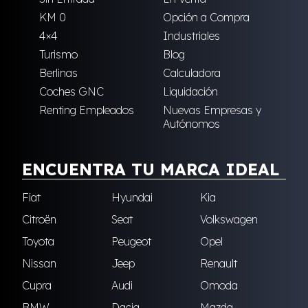
KM 0
Opción a Compra
4×4
Industriales
Turismo
Blog
Berlinas
Calculadora
Coches GNC
Liquidación
Renting Empleados
Nuevas Empresas y
Autónomos
ENCUENTRA TU MARCA IDEAL
Fiat
Hyundai
Kia
Citroën
Seat
Volkswagen
Toyota
Peugeot
Opel
Nissan
Jeep
Renault
Cupra
Audi
Omoda
BMW
Dacia
Mazda