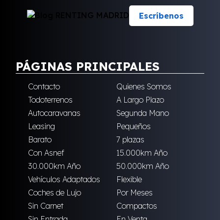
Escríbenos
PÁGINAS PRINCIPALES
Contacto
Quienes Somos
Todoterrenos
A Largo Plazo
Autocaravanas
Segunda Mano
Leasing
Pequeños
Barato
7 plazas
Con Asnef
15.000km Año
30.000km Año
50.000km Año
Vehículos Adaptados
Flexible
Coches de Lujo
Por Meses
Sin Carnet
Compactos
Sin Entrada
En Venta