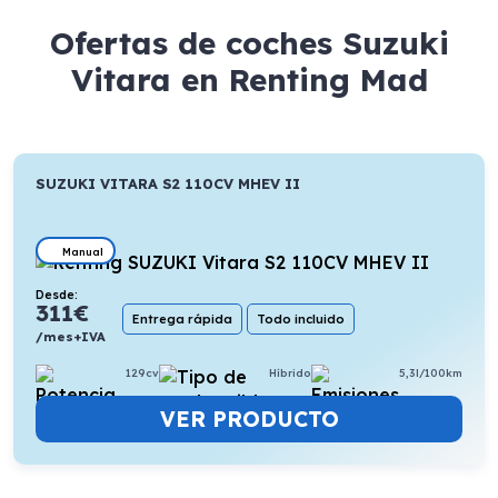
Ofertas de coches Suzuki
Vitara en Renting Mad
SUZUKI VITARA S2 110CV MHEV II
Manual
Desde:
311
€
Entrega rápida
Todo incluido
/mes+IVA
129cv
Híbrido
5,3l/100km
VER PRODUCTO