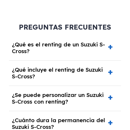
PREGUNTAS FRECUENTES
¿Qué es el renting de un Suzuki S-
Cross?
El renting de un Suzuki S-Cross es un contrato
¿Qué incluye el renting de Suzuki
de alquiler a largo plazo en el que pagas una
S-Cross?
cuota mensual fija por el uso del coche
durante un periodo determinado,
El renting incluye el uso y disfrute del coche,
generalmente entre 2 y 5 años.
¿Se puede personalizar un Suzuki
seguro a todo riesgo, mantenimiento,
S-Cross con renting?
reparaciones, impuestos, asistencia en
carretera y gestión de la documentación.
Sí, puedes personalizar el coche con ciertas
¿Cuánto dura la permanencia del
opciones y equipamiento adicional, siempre y
Suzuki S-Cross?
cuando lo pactes con la empresa de renting.