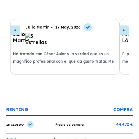
Julio Martín -
17 May, 2026
A
de
He tratado con César Aular y la verdad que es un
El proce
 que
magnífico profesional con el que da gusto tratar. Me
me atend
entregaron el coche en menos de 30 días. ¡Lo
claridad
o
recomiendo un montón, muchas gracias!
plazo ac
condicio
RENTING
COMPRA
44.472 €
INCLUIDO
Precio de compra