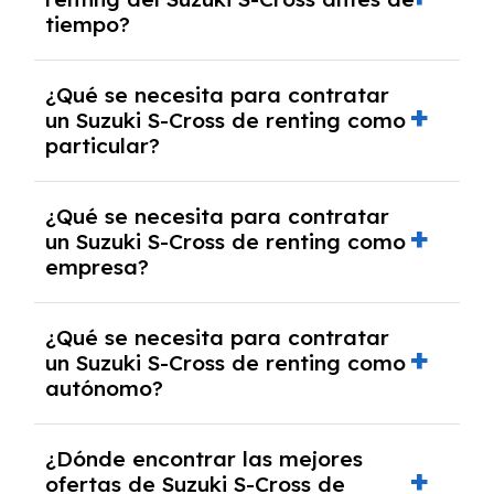
salvo en casos que lo exija el proveedor
tiempo?
debido al resultado del estudio de viabilidad
económica.
Generalmente, puedes rescindir el contrato,
¿Qué se necesita para contratar
pero puede haber penalizaciones por
un Suzuki S-Cross de renting como
cancelación anticipada. Es importante revisar
particular?
las condiciones del contrato y hablar con un
experto que te asesore.
Se requiere DNI/NIE, justificante de ingresos
¿Qué se necesita para contratar
y, en algunos casos, una consulta de solvencia
un Suzuki S-Cross de renting como
crediticia y un pago inicial.
empresa?
Necesitarás el CIF de la empresa,
¿Qué se necesita para contratar
documentación financiera y, en algunos
un Suzuki S-Cross de renting como
casos, un informe de solvencia de la empresa
autónomo?
y un pago inicial.
Se necesita DNI/NIE, alta en el régimen de
¿Dónde encontrar las mejores
autónomos, justificante de ingresos y, en
ofertas de Suzuki S-Cross de
algunos casos, un informe fiscal y un pago