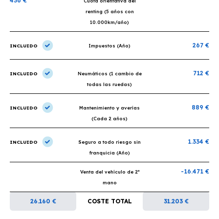
436 €
Cuota orientativa del
renting (5 años con
10.000km/año)
267 €
INCLUIDO
Impuestos (Año)
712 €
INCLUIDO
Neumáticos (1 cambio de
todas las ruedas)
889 €
INCLUIDO
Mantenimiento y averías
(Cada 2 años)
1.334 €
INCLUIDO
Seguro a todo riesgo sin
franquicia (Año)
-16.471 €
Venta del vehículo de 2ª
mano
26.160 €
COSTE TOTAL
31.203 €