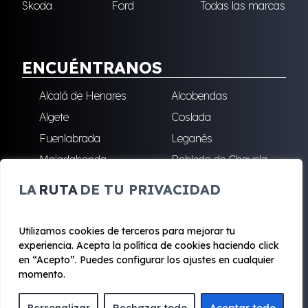
Skoda
Ford
Todas las marcas
ENCUÉNTRANOS
Alcalá de Henares
Alcobendas
Algete
Coslada
Fuenlabrada
Leganés
Majadahonda
Robledo de Chavela
San Sebastián de los
Villalba
LA
RUTA
DE TU PRIVACIDAD
Reyes
Utilizamos cookies de terceros para mejorar tu
experiencia. Acepta la política de cookies haciendo click
© 2020 - 2026 Renting Mad
en “Acepto”. Puedes configurar los ajustes en cualquier
Aviso legal y Privacidad
|
Política de cookies
|
Términos
momento.