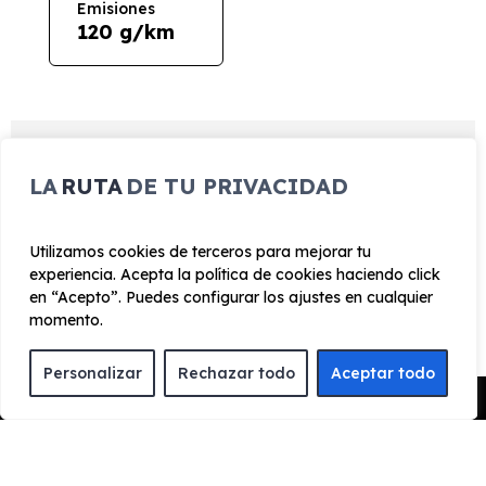
Emisiones
120 g/km
EQUIPAMIENTO SUZUKI S-
LA
RUTA
DE TU PRIVACIDAD
CROSS 1.4MILD HYBRID S2
129CV
Utilizamos cookies de terceros para mejorar tu
experiencia. Acepta la política de cookies haciendo click
en “Acepto”. Puedes configurar los ajustes en cualquier
momento.
Exterior
Interior
Tecnología
Seguridad
Personalizar
Rechazar todo
Aceptar todo
Cristales tintados - Cristal trasero oscurecido en el
Pedir Presupuesto
lateral trasero
Gancho - Preparación para remolque
Llantas de aleación - Llantas delanteras y traseras