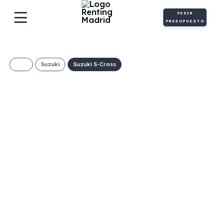
PEDIR
PRESUPUESTO
Suzuki
Suzuki S-Cross
SUZUKI S-CROSS
1.4MILD HYBRID
S2 129CV
436€/Mes
Desde:
+ IVA
Híbrido
Manual
129cv
ECO