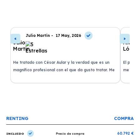
Julio Martín -
17 May, 2026
A
de
He tratado con César Aular y la verdad que es un
El proce
 que
magnífico profesional con el que da gusto tratar. Me
me atend
entregaron el coche en menos de 30 días. ¡Lo
claridad
o
recomiendo un montón, muchas gracias!
plazo ac
condicio
RENTING
COMPRA
60.792 €
INCLUIDO
Precio de compra