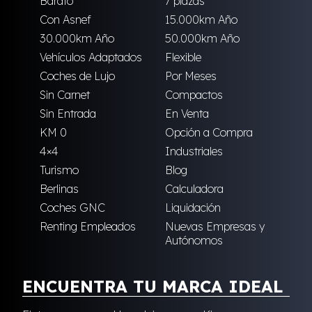
Barato
7 plazas
Con Asnef
15.000km Año
30.000km Año
50.000km Año
Vehículos Adaptados
Flexible
Coches de Lujo
Por Meses
Sin Carnet
Compactos
Sin Entrada
En Venta
KM 0
Opción a Compra
4×4
Industriales
Turismo
Blog
Berlinas
Calculadora
Coches GNC
Liquidación
Renting Empleados
Nuevas Empresas y
Autónomos
ENCUENTRA TU MARCA IDEAL