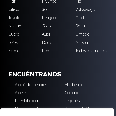
Fiat
Hyundai
Kia
Citroën
Seat
Volkswagen
Toyota
Peugeot
Opel
Nissan
Jeep
Renault
Cupra
Audi
Omoda
BMW
Dacia
Mazda
Skoda
Ford
Todas las marcas
ENCUÉNTRANOS
Alcalá de Henares
Alcobendas
Algete
Coslada
Fuenlabrada
Leganés
Majadahonda
Robledo de Chavela