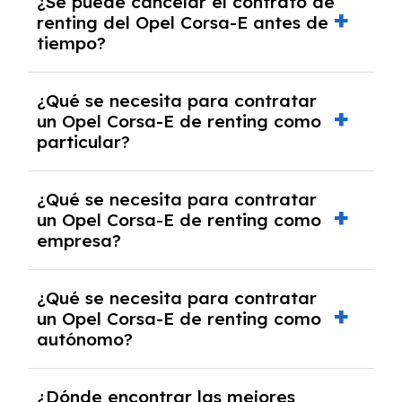
¿Se puede cancelar el contrato de
tendrás que pagar ningún tipo de entrada
renting del Opel Corsa-E antes de
salvo en casos que lo exija el proveedor
tiempo?
debido al resultado del estudio de viabilidad
económica.
Generalmente, puedes rescindir el contrato,
¿Qué se necesita para contratar
pero puede haber penalizaciones por
un Opel Corsa-E de renting como
cancelación anticipada. Es importante revisar
particular?
las condiciones del contrato y hablar con un
experto que te asesore.
Se requiere DNI/NIE, justificante de ingresos
¿Qué se necesita para contratar
y, en algunos casos, una consulta de solvencia
un Opel Corsa-E de renting como
crediticia y un pago inicial.
empresa?
Necesitarás el CIF de la empresa,
¿Qué se necesita para contratar
documentación financiera y, en algunos
un Opel Corsa-E de renting como
casos, un informe de solvencia de la empresa
autónomo?
y un pago inicial.
Se necesita DNI/NIE, alta en el régimen de
¿Dónde encontrar las mejores
autónomos, justificante de ingresos y, en