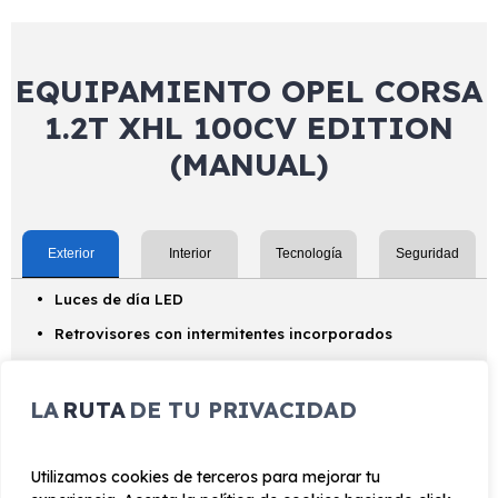
EQUIPAMIENTO OPEL CORSA
1.2T XHL 100CV EDITION
(MANUAL)
Exterior
Interior
Tecnología
Seguridad
Luces de día LED
Retrovisores con intermitentes incorporados
Luces de cruce LED
Neumáticos de baja resistencia al rodamiento
LA
RUTA
DE TU PRIVACIDAD
Alerón trasero (techo)
Luces de largo alcance LED
Utilizamos cookies de terceros para mejorar tu