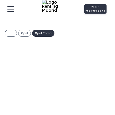
PEDIR
PRESUPUESTO
Opel
Opel Corsa
OPEL CORSA 1.2T
XHL 100CV
EDITION
(MANUAL)
264€/Mes
Desde:
+ IVA