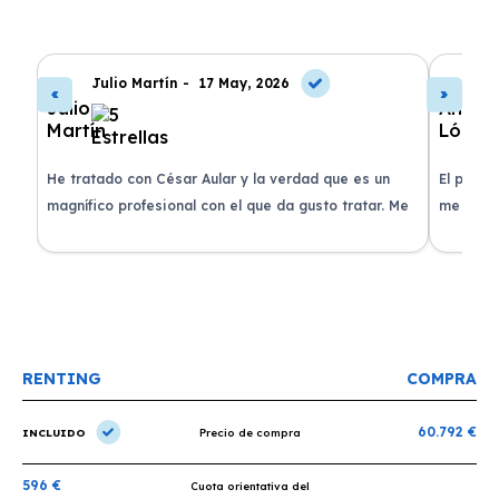
Julio Martín -
17 May, 2026
A
de
He tratado con César Aular y la verdad que es un
El proce
 que
magnífico profesional con el que da gusto tratar. Me
me atend
entregaron el coche en menos de 30 días. ¡Lo
claridad
o
recomiendo un montón, muchas gracias!
plazo ac
condicio
RENTING
COMPRA
60.792 €
INCLUIDO
Precio de compra
596 €
Cuota orientativa del