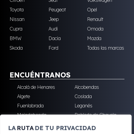
Citroën
Seat
Volkswagen
Toyota
Peugeot
Opel
Nissan
Jeep
Renault
Cupra
Audi
Omoda
BMW
Dacia
Mazda
Skoda
Ford
Todas las marcas
ENCUÉNTRANOS
Alcalá de Henares
Alcobendas
Algete
Coslada
Fuenlabrada
Leganés
Majadahonda
Robledo de Chavela
San Sebastián de los
Villalba
LA
RUTA
DE TU PRIVACIDAD
Reyes