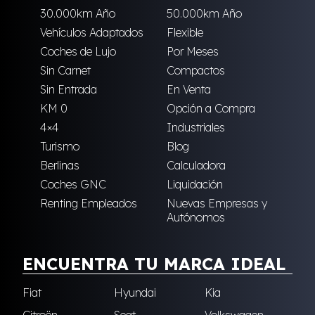
30.000km Año
50.000km Año
Vehículos Adaptados
Flexible
Coches de Lujo
Por Meses
Sin Carnet
Compactos
Sin Entrada
En Venta
KM 0
Opción a Compra
4×4
Industriales
Turismo
Blog
Berlinas
Calculadora
Coches GNC
Liquidación
Renting Empleados
Nuevas Empresas y
Autónomos
ENCUENTRA TU MARCA IDEAL
Fiat
Hyundai
Kia