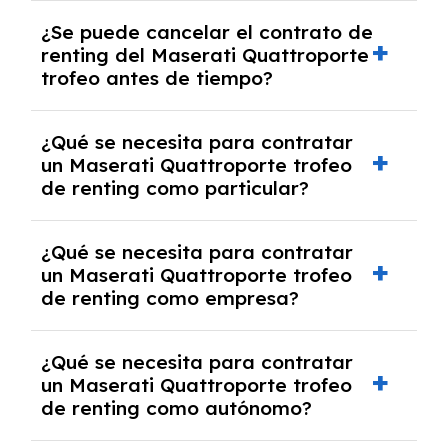
No, con el renting tienes la ventaja de que no
¿Se puede cancelar el contrato de
tendrás que pagar ningún tipo de entrada
renting del Maserati Quattroporte
salvo en casos que lo exija el proveedor
trofeo antes de tiempo?
debido al resultado del estudio de viabilidad
económica.
Generalmente, puedes rescindir el contrato,
¿Qué se necesita para contratar
pero puede haber penalizaciones por
un Maserati Quattroporte trofeo
cancelación anticipada. Es importante revisar
de renting como particular?
las condiciones del contrato y hablar con un
experto que te asesore.
Se requiere DNI/NIE, justificante de ingresos
¿Qué se necesita para contratar
y, en algunos casos, una consulta de solvencia
un Maserati Quattroporte trofeo
crediticia y un pago inicial.
de renting como empresa?
Necesitarás el CIF de la empresa,
¿Qué se necesita para contratar
documentación financiera y, en algunos
un Maserati Quattroporte trofeo
casos, un informe de solvencia de la empresa
de renting como autónomo?
y un pago inicial.