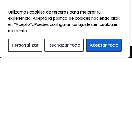
Llantas 20" Etere Forged (Glossy Black) staggered
Utilizamos cookies de terceros para mejorar tu
Ventanillas traseras de privacidad
experiencia. Acepta la política de cookies haciendo click
en “Acepto”. Puedes configurar los ajustes en cualquier
Espejos específicos de visión lateral
momento.
Faros full LED
Columna de dirección eléctrica (profundidad/altura)
Personalizar
Rechazar todo
Aceptar todo
Pedir Presupuesto
Suspensión neumática Skyhook
¿Cómo funciona el renting?
ENCUENTRA TU FAVORITO
Escoge el vehículo de renting que quieres para