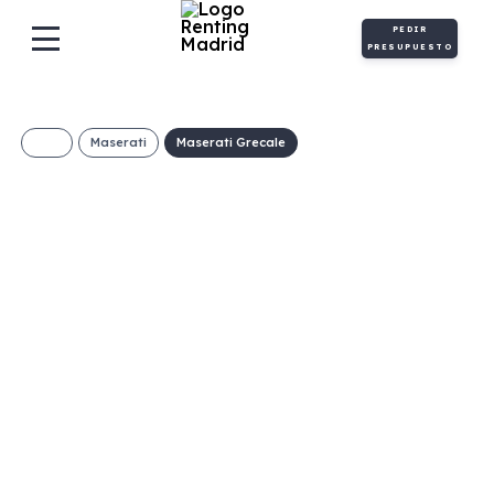
PEDIR
PRESUPUESTO
Maserati
Maserati Grecale
MASERATI Grecale
Modena 330
1129€/Mes
Desde:
+ IVA
Híbrido
Automático
330cv
ECO
gasolina