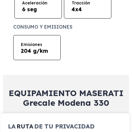
Aceleración
Tracción
6 seg
4x4
CONSUMO Y EMISIONES
Emisiones
204 g/km
EQUIPAMIENTO MASERATI
Grecale Modena 330
LA
RUTA
DE TU PRIVACIDAD
Exterior
Interior
Tecnología
Seguridad