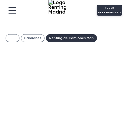
PEDIR
PRESUPUESTO
Camiones
Renting de Camiones Man
MAN TGE Furgón
FWD SW 8 AT
642€/Mes
Desde:
+ IVA
Automático
140cv
C
4