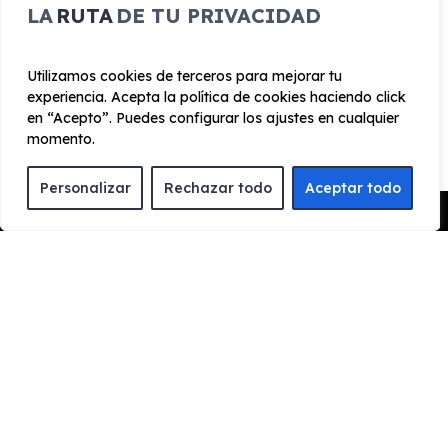
LA
RUTA
DE TU PRIVACIDAD
Exterior
Interior
Tecnología
Seguridad
Acristalamiento calorífugo
Utilizamos cookies de terceros para mejorar tu
Medidas de protección para el transporte sin lámina
experiencia. Acepta la política de cookies haciendo click
protectora de superficies
en “Acepto”. Puedes configurar los ajustes en cualquier
momento.
Cubierta de rueda central con logotipo de MAN
Puertas batientes traseras con ángulo de apertura
Personalizar
Rechazar todo
Aceptar todo
ampliado
Pedir Presupuesto
Techo elevado
¿Cómo funciona el renting?
ENCUENTRA TU FAVORITO