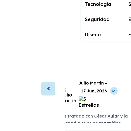
Tecnología
S
Seguridad
E
Diseño
E
ura Vega -
Julio Martín -
2 May, 2026
17 Jun, 2026
antada con mi nuevo
He tratado con César Aular y la
proceso de compra fue
verdad que es un magnífico
arente y rápido. El asesor
profesional con el que da gusto