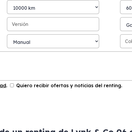
dad
.
Quiero recibir ofertas y noticias del renting.
de un renting de Lynk & Co 06