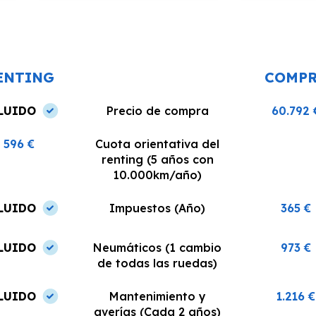
n
claridad. La entrega del vehículo se
excelente, siem
o un
realizó en el plazo acordado y el
dispuestos a re
coche estaba en perfectas
¡Recomiendo est
condiciones.
ENTING
COMP
LUIDO
Precio de compra
60.792 
596 €
Cuota orientativa del
renting (5 años con
10.000km/año)
LUIDO
Impuestos (Año)
365 €
LUIDO
Neumáticos (1 cambio
973 €
de todas las ruedas)
LUIDO
Mantenimiento y
1.216 €
averías (Cada 2 años)