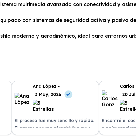
istema multimedia avanzado con conectividad y asist
quipado con sistemas de seguridad activa y pasiva de
stilo moderno y aerodinámico, ideal para entornos ur
Ana López -
Carlos
3 May, 2026
20 Jul
El proceso fue muy sencillo y rápido.
Encontré el co
El asesor que me atendió fue muy
ningún problem
amable y me explicó todo con
del equipo. La 