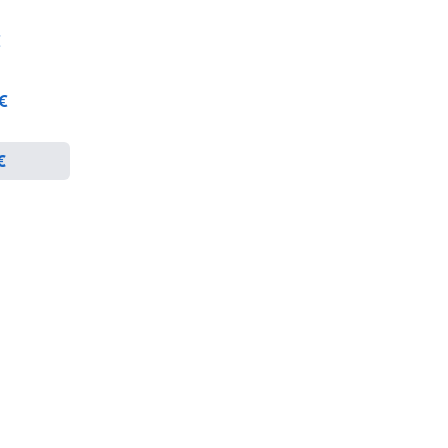
€
 €
€