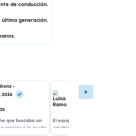
ente de conducción.
 última generación.
banos.
 Gonz -
Luisa Ramo -
, 2026
10 May, 2026
che que buscaba sin
El equipo fue muy profesional y
a gracias a la ayuda
amable durante todo el proceso. La
atención al cliente fue
entrega del vehículo fue rapidísima