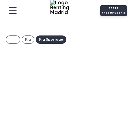
PEDIR
PRESUPUESTO
Kia
Kia Sportage
KIA Sportage 1.6 T-
GDI HEV 158kW
(215CV) Drive 4×2
370€/Mes
Desde:
+ IVA
Híbrido
Automático
215cv
ECO