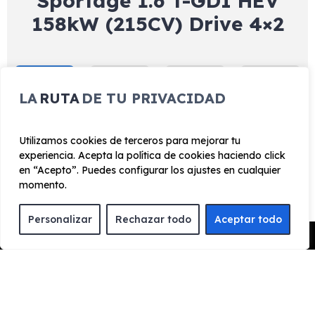
Sportage 1.6 T-GDI HEV
158kW (215CV) Drive 4×2
Exterior
Interior
Tecnología
Seguridad
LA
RUTA
DE TU PRIVACIDAD
Sensor de lluvia
Utilizamos cookies de terceros para mejorar tu
experiencia. Acepta la política de cookies haciendo click
¿Cómo funciona el renting?
en “Acepto”. Puedes configurar los ajustes en cualquier
momento.
Personalizar
Rechazar todo
Aceptar todo
Pedir Presupuesto
ENCUENTRA TU FAVORITO
Escoge el vehículo de renting que quieres para
conocer toda la información y características del