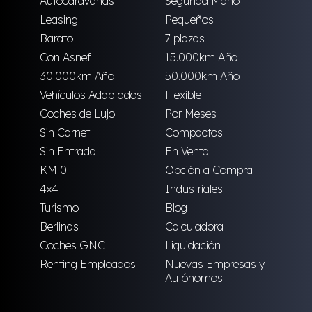
Autocaravanas
Segunda Mano
Leasing
Pequeños
Barato
7 plazas
Con Asnef
15.000km Año
30.000km Año
50.000km Año
Vehículos Adaptados
Flexible
Coches de Lujo
Por Meses
Sin Carnet
Compactos
Sin Entrada
En Venta
KM 0
Opción a Compra
4×4
Industriales
Turismo
Blog
Berlinas
Calculadora
Coches GNC
Liquidación
Renting Empleados
Nuevas Empresas y
Autónomos