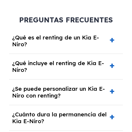
PREGUNTAS FRECUENTES
¿Qué es el renting de un Kia E-
Niro?
El renting de un Kia E-Niro es un contrato de
¿Qué incluye el renting de Kia E-
alquiler a largo plazo en el que pagas una
Niro?
cuota mensual fija por el uso del coche
durante un periodo determinado,
El renting incluye el uso y disfrute del coche,
generalmente entre 2 y 5 años.
¿Se puede personalizar un Kia E-
seguro a todo riesgo, mantenimiento,
Niro con renting?
reparaciones, impuestos, asistencia en
carretera y gestión de la documentación.
Sí, puedes personalizar el coche con ciertas
¿Cuánto dura la permanencia del
opciones y equipamiento adicional, siempre y
Kia E-Niro?
cuando lo pactes con la empresa de renting.