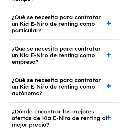
debido al resultado del estudio de viabilidad
económica.
Generalmente, puedes rescindir el contrato,
¿Qué se necesita para contratar
pero puede haber penalizaciones por
un Kia E-Niro de renting como
cancelación anticipada. Es importante revisar
particular?
las condiciones del contrato y hablar con un
experto que te asesore.
Se requiere DNI/NIE, justificante de ingresos
¿Qué se necesita para contratar
y, en algunos casos, una consulta de solvencia
un Kia E-Niro de renting como
crediticia y un pago inicial.
empresa?
Necesitarás el CIF de la empresa,
¿Qué se necesita para contratar
documentación financiera y, en algunos
un Kia E-Niro de renting como
casos, un informe de solvencia de la empresa
autónomo?
y un pago inicial.
Se necesita DNI/NIE, alta en el régimen de
¿Dónde encontrar las mejores
autónomos, justificante de ingresos y, en
ofertas de Kia E-Niro de renting al
algunos casos, un informe fiscal y un pago
mejor precio?
inicial.