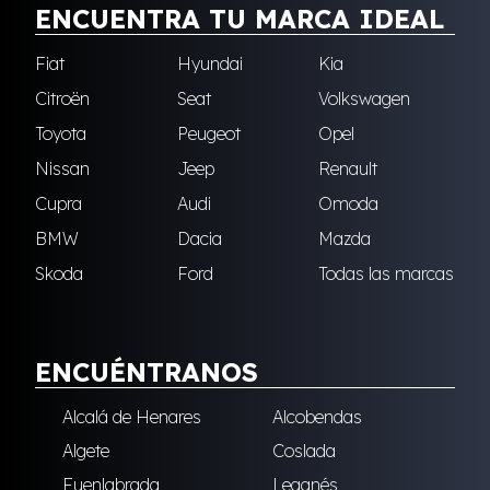
ENCUENTRA TU MARCA IDEAL
Fiat
Hyundai
Kia
Citroën
Seat
Volkswagen
Toyota
Peugeot
Opel
Nissan
Jeep
Renault
Cupra
Audi
Omoda
BMW
Dacia
Mazda
Skoda
Ford
Todas las marcas
ENCUÉNTRANOS
Alcalá de Henares
Alcobendas
Algete
Coslada
Fuenlabrada
Leganés