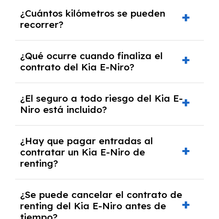
Puedes elegir la duración del contrato de
¿Cuántos kilómetros se pueden
renting, que normalmente varía entre 2 y 5
recorrer?
años.
El número de kilómetros está limitado por el
¿Qué ocurre cuando finaliza el
contrato y puede variar entre 10,000 y
contrato del Kia E-Niro?
30,000 km anuales. Si excedes ese límite,
puede haber un cargo adicional.
Al finalizar el contrato, puedes devolver el
¿El seguro a todo riesgo del Kia E-
coche, renovarlo por uno nuevo o, en algunos
Niro está incluido?
casos, comprarlo a un precio previamente
acordado.
Con el renting podrás disfrutar de un Kia E-
¿Hay que pagar entradas al
Niro con el seguro a todo riesgo sin franquicia
contratar un Kia E-Niro de
incluido dentro de las cuotas mensuales.
renting?
No, con el renting tienes la ventaja de que no
¿Se puede cancelar el contrato de
tendrás que pagar ningún tipo de entrada
renting del Kia E-Niro antes de
salvo en casos que lo exija el proveedor
tiempo?