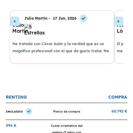
Julio Martín -
17 Jun, 2026
A
de
He tratado con César Aular y la verdad que es un
El proce
 que
magnífico profesional con el que da gusto tratar. Me
me atend
entregaron el coche en menos de 30 días. ¡Lo
claridad
o
recomiendo un montón, muchas gracias!
plazo ac
condicio
RENTING
COMPRA
60.792 €
INCLUIDO
Precio de compra
596 €
Cuota orientativa del
renting (5 años con