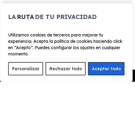
Faros de proyección y luces diurnas LED
LA
RUTA
DE TU PRIVACIDAD
Lunas con protección solar y parabrisas con
reducción de ruidos
Retrovisores con intermitente LED y luz de cortesía
Utilizamos cookies de terceros para mejorar tu
integrados
experiencia. Acepta la política de cookies haciendo click
en “Acepto”. Puedes configurar los ajustes en cualquier
Retrovisores exteriores plegables eléctricamente
momento.
Personalizar
Rechazar todo
Aceptar todo
¿Cómo funciona el renting?
Pedir Presupuesto
ENCUENTRA TU FAVORITO
Escoge el vehículo de renting que quieres para
conocer toda la información y características del