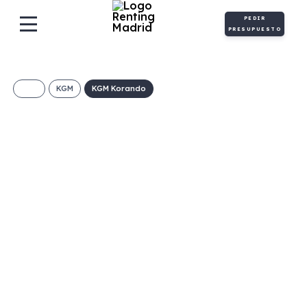
PEDIR
PRESUPUESTO
KGM
KGM Korando
KGM Korando G15
Urban Plus 4×2
393€/Mes
Desde:
+ IVA
Gasolina
Manual
149cv
C