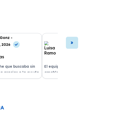
 Gonz -
Luisa Ramo -
, 2026
10 Jun, 2026
che que buscaba sin
El equipo fue muy profesional y
a gracias a la ayuda
amable durante todo el proceso. La
atención al cliente fue
entrega del vehículo fue rapidísima
pre estuvieron
y el coche estaba impecable. ¡Superó
solver mis dudas.
mis expectativas! Quedé muy
e servicio!
satisfecha con la atención recibida.
RA