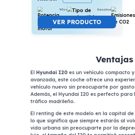
90cv
Gasolina
VER PRODUCTO
Ventajas
El
Hyundai I20
es un vehículo compacto y 
avanzada, este coche ofrece una experienc
vehículo nuevo sin preocuparte por gastos
Además, el Hyundai I20 es perfecto para l
tráfico madrileño.
El renting de este modelo en la capital d
lo que significa que siempre estarás al v
vida urbana sin preocuparte por la deprec
lujo, el tamaño del I20 te permitirá enco