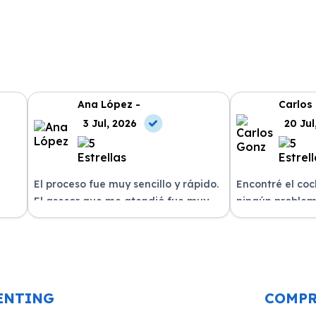
Ana López -
Carlos
3 Jul, 2026
20 Jul
El proceso fue muy sencillo y rápido.
Encontré el co
El asesor que me atendió fue muy
ningún problem
amable y me explicó todo con
del equipo. La 
n
claridad. La entrega del vehículo se
excelente, siem
o un
realizó en el plazo acordado y el
dispuestos a re
coche estaba en perfectas
¡Recomiendo est
condiciones.
ENTING
COMP