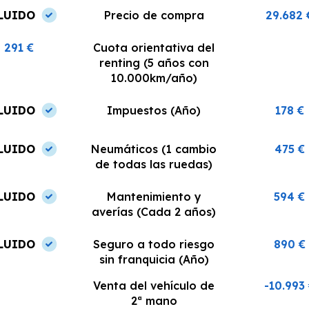
LUIDO
Precio de compra
29.682 
291 €
Cuota orientativa del
renting (5 años con
10.000km/año)
LUIDO
Impuestos (Año)
178 €
LUIDO
Neumáticos (1 cambio
475 €
de todas las ruedas)
LUIDO
Mantenimiento y
594 €
averías (Cada 2 años)
LUIDO
Seguro a todo riesgo
890 €
sin franquicia (Año)
Venta del vehículo de
-10.993
2ª mano