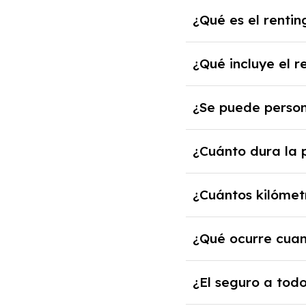
¿Qué es el renti
El renting de un Hyu
¿Qué incluye el 
mensual fija por el 
años.
El renting incluye el
¿Se puede person
impuestos, asistenci
Sí, puedes personali
¿Cuánto dura la 
cuando lo pactes con
Puedes elegir la dur
¿Cuántos kilómet
El número de kilómet
¿Qué ocurre cuan
anuales. Si excedes e
Al finalizar el contr
¿El seguro a todo
comprarlo a un prec