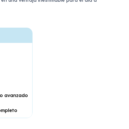
nto avanzado
ompleto