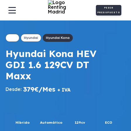
PEDIR
PRESUPUESTO
Hyundai
Hyundai Kona
Hyundai Kona HEV
GDI 1.6 129CV DT
Maxx
379€/Mes
Desde:
+ IVA
Híbrido
Automático
129cv
ECO