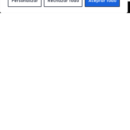
Personalizar
Rechazar todo
Aceptar todo
ENCUENTRA TU FAVORITO
Pedir Presupuesto
Escoge el vehículo de renting que quieres para
conocer toda la información y características del
vehículo.
CONTACTA CON NOSOTROS
Rellena el formulario de contacto, llámanos o
contacta con nosotros por whatsapp para informarte
de los trámites necesarios y resolver tus dudas