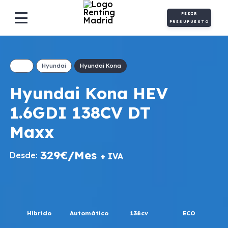
PEDIR
PRESUPUESTO
Hyundai
Hyundai Kona
Hyundai Kona HEV
1.6GDI 138CV DT
Maxx
329€/Mes
Desde:
+ IVA
Híbrido
Automático
138cv
ECO