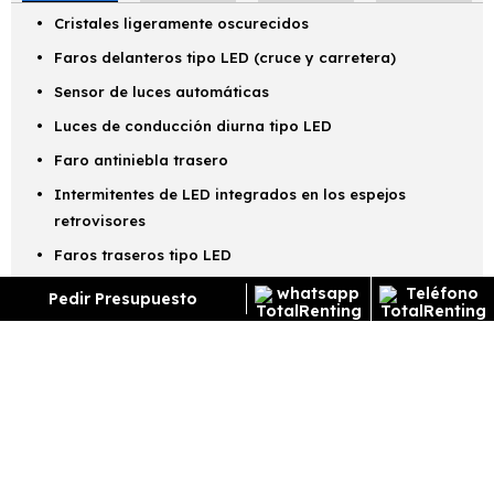
Cristales ligeramente oscurecidos
Faros delanteros tipo LED (cruce y carretera)
Sensor de luces automáticas
Luces de conducción diurna tipo LED
Faro antiniebla trasero
Intermitentes de LED integrados en los espejos
retrovisores
Faros traseros tipo LED
Retrovisores exteriores color carrocería
Pedir Presupuesto
Retrovisores con ajustes eléctricos y calefactables
Manetas exteriores color carrocería
Llantas de aleación de 40,6cm (16")
Kit antipinchazos