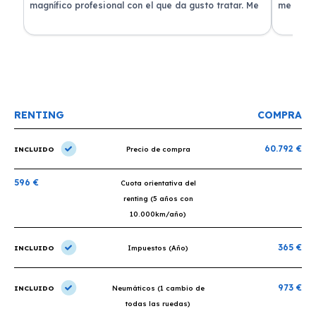
 que
magnífico profesional con el que da gusto tratar. Me
me atend
entregaron el coche en menos de 30 días. ¡Lo
claridad
o
recomiendo un montón, muchas gracias!
plazo ac
condicio
RENTING
COMPRA
60.792 €
INCLUIDO
Precio de compra
596 €
Cuota orientativa del
renting (5 años con
10.000km/año)
365 €
INCLUIDO
Impuestos (Año)
973 €
INCLUIDO
Neumáticos (1 cambio de
todas las ruedas)