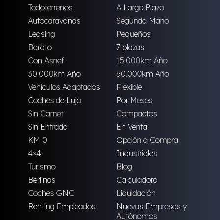
Todoterrenos
A Largo Plazo
Autocaravanas
Segunda Mano
Leasing
Pequeños
Barato
7 plazas
Con Asnef
15.000km Año
30.000km Año
50.000km Año
Vehículos Adaptados
Flexible
Coches de Lujo
Por Meses
Sin Carnet
Compactos
Sin Entrada
En Venta
KM 0
Opción a Compra
4×4
Industriales
Turismo
Blog
Berlinas
Calculadora
Coches GNC
Liquidación
Renting Empleados
Nuevas Empresas y
Autónomos