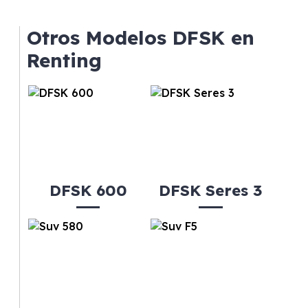
cuota fija mensual, sin preocuparte de
mantenimiento, seguro o depreciación, y si te
Otros Modelos DFSK en
gusta cambiar de coche cada pocos años.
Renting
DFSK 600
DFSK Seres 3