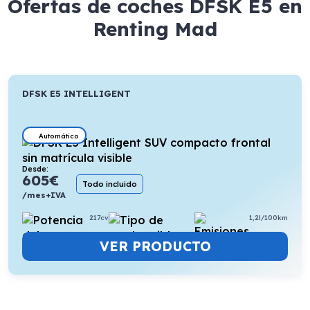
Ofertas de coches DFSK E5 en
Renting Mad
DFSK E5 INTELLIGENT
Automático
Desde:
605
€
Todo incluido
/mes+IVA
217cv
1,2l/100km
VER PRODUCTO