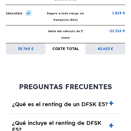
1.824 €
INCLUIDO
Seguro a todo riesgo sin
franquicia (Año)
-22.516 €
Venta del vehículo de 2ª
mano
35.760 €
COSTE TOTAL
42.653 €
PREGUNTAS FRECUENTES
¿Qué es el renting de un DFSK E5?
El renting de un DFSK E5 es un contrato de
¿Qué incluye el renting de DFSK
alquiler a largo plazo en el que pagas una
E5?