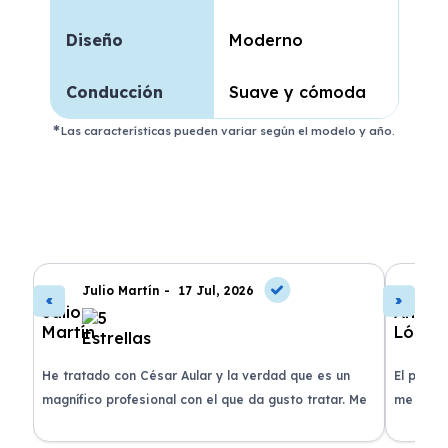
Diseño
Moderno
Conducción
Suave y cómoda
Las características pueden variar según el modelo y año.
Julio Martín -
17 Jul, 2026
A
de
He tratado con César Aular y la verdad que es un
El proce
 que
magnífico profesional con el que da gusto tratar. Me
me atend
entregaron el coche en menos de 30 días. ¡Lo
claridad
o
recomiendo un montón, muchas gracias!
plazo ac