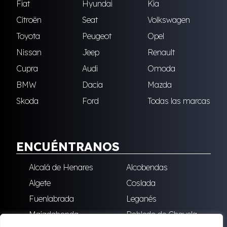
Fiat
Hyundai
Kia
Citroën
Seat
Volkswagen
Toyota
Peugeot
Opel
Nissan
Jeep
Renault
Cupra
Audi
Omoda
BMW
Dacia
Mazda
Skoda
Ford
Todas las marcas
ENCUÉNTRANOS
Alcalá de Henares
Alcobendas
Algete
Coslada
Fuenlabrada
Leganés
Majadahonda
Robledo de Chavela