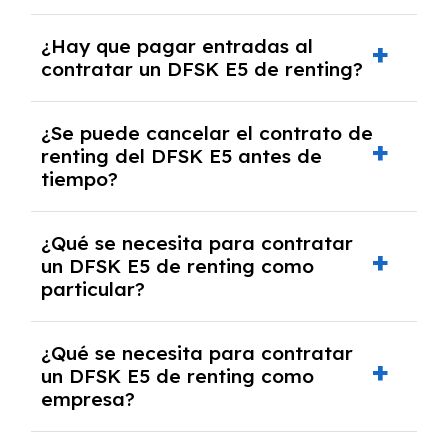
acordado.
Con el renting podrás disfrutar de un DFSK E5
¿Hay que pagar entradas al
con el seguro a todo riesgo sin franquicia
contratar un DFSK E5 de renting?
incluido dentro de las cuotas mensuales.
No, con el renting tienes la ventaja de que no
¿Se puede cancelar el contrato de
tendrás que pagar ningún tipo de entrada
renting del DFSK E5 antes de
salvo en casos que lo exija el proveedor
tiempo?
debido al resultado del estudio de viabilidad
económica.
Generalmente, puedes rescindir el contrato,
¿Qué se necesita para contratar
pero puede haber penalizaciones por
un DFSK E5 de renting como
cancelación anticipada. Es importante revisar
particular?
las condiciones del contrato y hablar con un
experto que te asesore.
Se requiere DNI/NIE, justificante de ingresos
¿Qué se necesita para contratar
y, en algunos casos, una consulta de solvencia
un DFSK E5 de renting como
crediticia y un pago inicial.
empresa?
Necesitarás el CIF de la empresa,