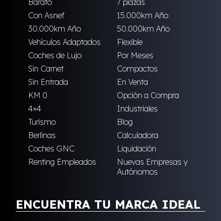
Barato
7 plazas
Con Asnef
15.000km Año
30.000km Año
50.000km Año
Vehículos Adaptados
Flexible
Coches de Lujo
Por Meses
Sin Carnet
Compactos
Sin Entrada
En Venta
KM 0
Opción a Compra
4×4
Industriales
Turismo
Blog
Berlinas
Calculadora
Coches GNC
Liquidación
Renting Empleados
Nuevas Empresas y
Autónomos
ENCUENTRA TU MARCA IDEAL