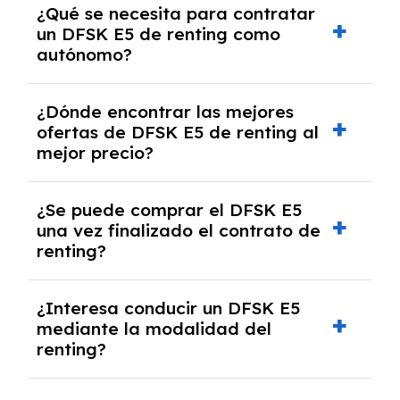
¿Qué se necesita para contratar
documentación financiera y, en algunos
un DFSK E5 de renting como
casos, un informe de solvencia de la empresa
autónomo?
y un pago inicial.
Se necesita DNI/NIE, alta en el régimen de
¿Dónde encontrar las mejores
autónomos, justificante de ingresos y, en
ofertas de DFSK E5 de renting al
algunos casos, un informe fiscal y un pago
mejor precio?
inicial.
En nuestra página web podrás encontrar las
¿Se puede comprar el DFSK E5
mejores ofertas de vehículos de renting con
una vez finalizado el contrato de
todos los gastos incluidos y sin pagar
renting?
entradas.
Sí, en algunos casos, al final del contrato de
¿Interesa conducir un DFSK E5
renting se puede adquirir el coche. En este
mediante la modalidad del
caso tendrán que analizar los años, la
renting?
cantidad de kilómetros recorridos y el coste
del mercado actual.
El renting puede ser ventajoso si prefieres una