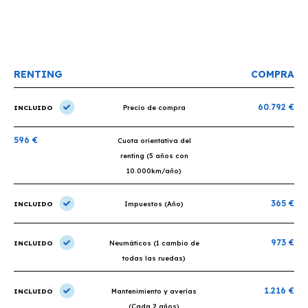
condicio
RENTING
COMPRA
60.792 €
INCLUIDO
Precio de compra
596 €
Cuota orientativa del
renting (5 años con
10.000km/año)
365 €
INCLUIDO
Impuestos (Año)
973 €
INCLUIDO
Neumáticos (1 cambio de
todas las ruedas)
1.216 €
INCLUIDO
Mantenimiento y averías
(Cada 2 años)