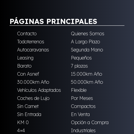
PÁGINAS PRINCIPALES
Contacto
Quienes Somos
Todoterrenos
A Largo Plazo
Autocaravanas
Segunda Mano
Leasing
Pequeños
Barato
7 plazas
Con Asnef
15.000km Año
30.000km Año
50.000km Año
Vehículos Adaptados
Flexible
Coches de Lujo
Por Meses
Sin Carnet
Compactos
Sin Entrada
En Venta
KM 0
Opción a Compra
4×4
Industriales