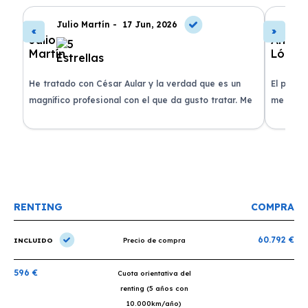
Julio Martín -
17 Jun, 2026
A
de
He tratado con César Aular y la verdad que es un
El proce
 que
magnífico profesional con el que da gusto tratar. Me
me atend
entregaron el coche en menos de 30 días. ¡Lo
claridad
o
recomiendo un montón, muchas gracias!
plazo ac
condicio
RENTING
COMPRA
60.792 €
INCLUIDO
Precio de compra
596 €
Cuota orientativa del
renting (5 años con
10.000km/año)