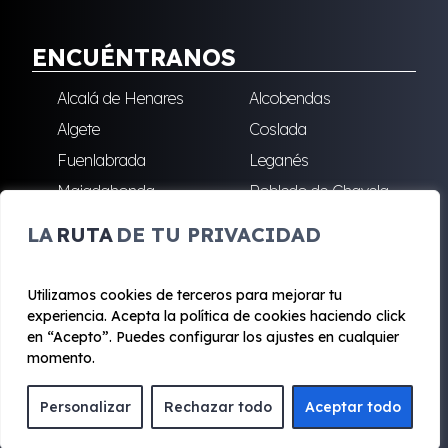
ENCUÉNTRANOS
Alcalá de Henares
Alcobendas
Algete
Coslada
Fuenlabrada
Leganés
Majadahonda
Robledo de Chavela
San Sebastián de los
Villalba
LA
RUTA
DE TU PRIVACIDAD
Reyes
Utilizamos cookies de terceros para mejorar tu
experiencia. Acepta la política de cookies haciendo click
© 2020 - 2026 Renting Mad
en “Acepto”. Puedes configurar los ajustes en cualquier
Aviso legal y Privacidad
|
Política de cookies
|
Términos
momento.
Personalizar
Rechazar todo
Aceptar todo