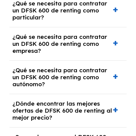
¿Qué se necesita para contratar
pero puede haber penalizaciones por
un DFSK 600 de renting como
cancelación anticipada. Es importante revisar
particular?
las condiciones del contrato y hablar con un
experto que te asesore.
Se requiere DNI/NIE, justificante de ingresos
¿Qué se necesita para contratar
y, en algunos casos, una consulta de solvencia
un DFSK 600 de renting como
crediticia y un pago inicial.
empresa?
Necesitarás el CIF de la empresa,
¿Qué se necesita para contratar
documentación financiera y, en algunos
un DFSK 600 de renting como
casos, un informe de solvencia de la empresa
autónomo?
y un pago inicial.
Se necesita DNI/NIE, alta en el régimen de
¿Dónde encontrar las mejores
autónomos, justificante de ingresos y, en
ofertas de DFSK 600 de renting al
algunos casos, un informe fiscal y un pago
mejor precio?
inicial.
En nuestra página web podrás encontrar las