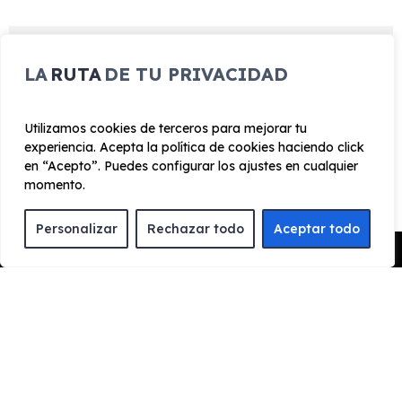
LA
RUTA
DE TU PRIVACIDAD
EQUIPAMIENTO CITROEN ë-
C3 Max
Utilizamos cookies de terceros para mejorar tu
experiencia. Acepta la política de cookies haciendo click
en “Acepto”. Puedes configurar los ajustes en cualquier
momento.
Exterior
Interior
Tecnología
Seguridad
Llanta de aleación 17’’ con corte de diamante
Personalizar
Rechazar todo
Aceptar todo
Barras de techo glossy black
Pedir Presupuesto
Luces traseras LED
Cristales traseros y lunas de custodia tintados
Retrovisores exteriores en Glossy Black
Retrovisor lateral abatible eléctrico calefactados
Limpiaparabrisas delantero automático