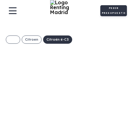
PEDIR
PRESUPUESTO
Citroen
Citroën ë-C3
CITROEN ë-C3 Max
€/Mes
Desde:
+ IVA
Eléctrico
Automático
113cv
0
5
326g/Km
17,1kWh/100km