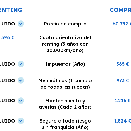
condiciones.
ENTING
COMP
LUIDO
Precio de compra
60.792 
596 €
Cuota orientativa del
renting (5 años con
10.000km/año)
LUIDO
Impuestos (Año)
365 €
LUIDO
Neumáticos (1 cambio
973 €
de todas las ruedas)
LUIDO
Mantenimiento y
1.216 €
averías (Cada 2 años)
LUIDO
Seguro a todo riesgo
1.824 
sin franquicia (Año)