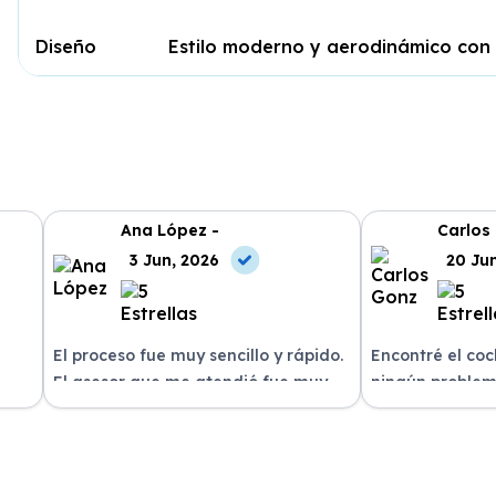
Diseño
Estilo moderno y aerodinámico con
Ana López -
Carlos
3 Jun, 2026
20 Ju
El proceso fue muy sencillo y rápido.
Encontré el co
El asesor que me atendió fue muy
ningún problem
amable y me explicó todo con
del equipo. La 
n
claridad. La entrega del vehículo se
excelente, siem
o un
realizó en el plazo acordado y el
dispuestos a re
coche estaba en perfectas
¡Recomiendo est