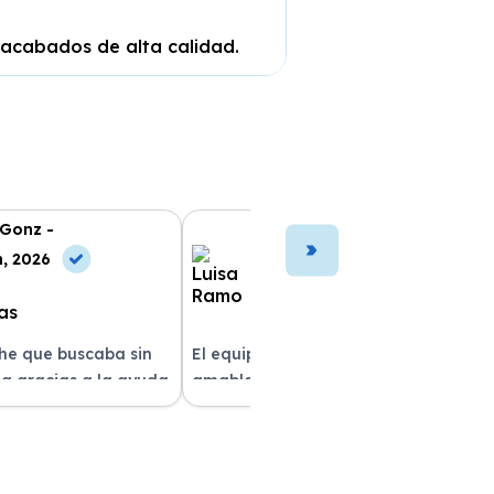
 acabados de alta calidad.
 Gonz -
Luisa Ramo -
n, 2026
10 Jun, 2026
che que buscaba sin
El equipo fue muy profesional y
a gracias a la ayuda
amable durante todo el proceso. La
atención al cliente fue
entrega del vehículo fue rapidísima
pre estuvieron
y el coche estaba impecable. ¡Superó
solver mis dudas.
mis expectativas! Quedé muy
e servicio!
satisfecha con la atención recibida.