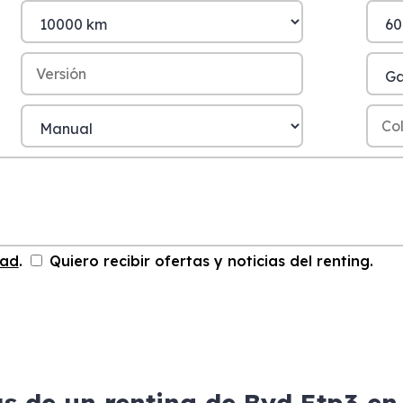
dad
.
Quiero recibir ofertas y noticias del renting.
as de un renting de Byd Etp3 en