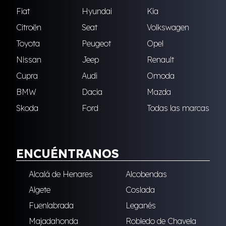
Fiat
Hyundai
Kia
Citroën
Seat
Volkswagen
Toyota
Peugeot
Opel
Nissan
Jeep
Renault
Cupra
Audi
Omoda
BMW
Dacia
Mazda
Skoda
Ford
Todas las marcas
ENCUÉNTRANOS
Alcalá de Henares
Alcobendas
Algete
Coslada
Fuenlabrada
Leganés
Majadahonda
Robledo de Chavela