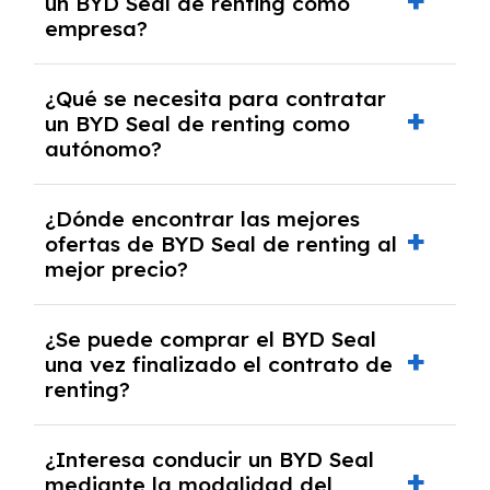
un BYD Seal de renting como
crediticia y un pago inicial.
empresa?
Necesitarás el CIF de la empresa,
¿Qué se necesita para contratar
documentación financiera y, en algunos
un BYD Seal de renting como
casos, un informe de solvencia de la empresa
autónomo?
y un pago inicial.
Se necesita DNI/NIE, alta en el régimen de
¿Dónde encontrar las mejores
autónomos, justificante de ingresos y, en
ofertas de BYD Seal de renting al
algunos casos, un informe fiscal y un pago
mejor precio?
inicial.
En nuestra página web podrás encontrar las
¿Se puede comprar el BYD Seal
mejores ofertas de vehículos de renting con
una vez finalizado el contrato de
todos los gastos incluidos y sin pagar
renting?
entradas.
Sí, en algunos casos, al final del contrato de
¿Interesa conducir un BYD Seal
renting se puede adquirir el coche. En este
mediante la modalidad del