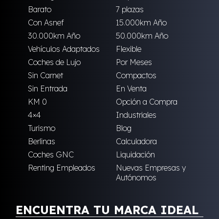
Barato
7 plazas
Con Asnef
15.000km Año
30.000km Año
50.000km Año
Vehículos Adaptados
Flexible
Coches de Lujo
Por Meses
Sin Carnet
Compactos
Sin Entrada
En Venta
KM 0
Opción a Compra
4×4
Industriales
Turismo
Blog
Berlinas
Calculadora
Coches GNC
Liquidación
Renting Empleados
Nuevas Empresas y
Autónomos
ENCUENTRA TU MARCA IDEAL