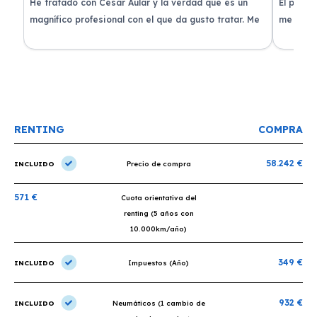
de
He tratado con César Aular y la verdad que es un
El proce
 que
magnífico profesional con el que da gusto tratar. Me
me atend
entregaron el coche en menos de 30 días. ¡Lo
claridad
o
recomiendo un montón, muchas gracias!
plazo ac
condicio
RENTING
COMPRA
58.242 €
INCLUIDO
Precio de compra
571 €
Cuota orientativa del
renting (5 años con
10.000km/año)
349 €
INCLUIDO
Impuestos (Año)
932 €
INCLUIDO
Neumáticos (1 cambio de