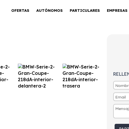
OFERTAS
AUTÓNOMOS
PARTICULARES
EMPRESAS
n Coupé 218i
RELLE
tintivo
Puertas
Emisiones
Consumo
C
136
125g/Km
4,8l/100km