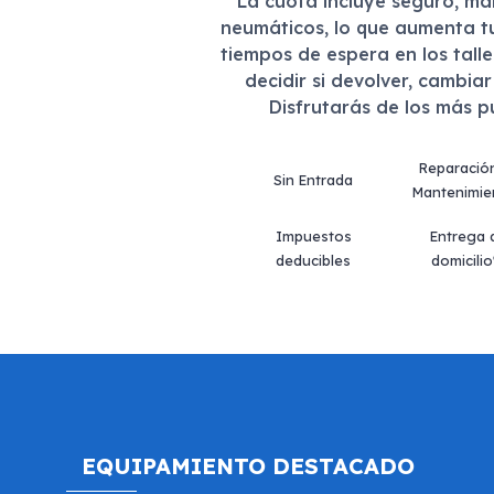
La cuota incluye seguro, m
neumáticos, lo que aumenta t
tiempos de espera en los tall
decidir si devolver, cambia
Disfrutarás de los más 
Reparació
Sin Entrada
Mantenimie
Impuestos
Entrega 
deducibles
domicilio
EQUIPAMIENTO DESTACADO