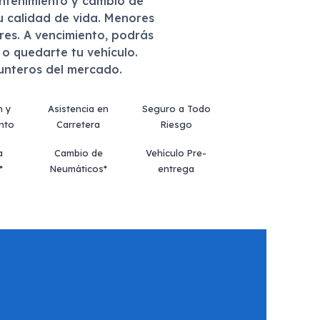
antenimiento y cambio de
u calidad de vida. Menores
eres. A vencimiento, podrás
r o quedarte tu vehículo.
punteros del mercado.
n y
Asistencia en
Seguro a Todo
nto
Carretera
Riesgo
a
Cambio de
Vehículo Pre-
*
Neumáticos*
entrega