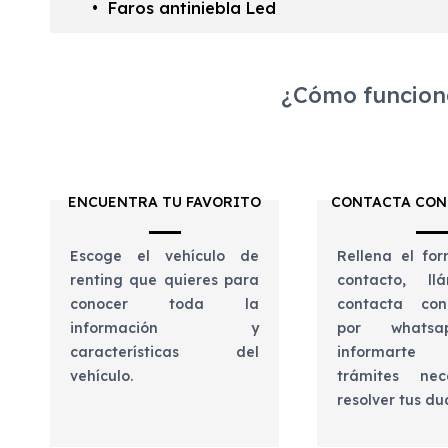
Faros antiniebla Led
¿Cómo funciona
ENCUENTRA TU FAVORITO
CONTACTA CON
Escoge el vehículo de
Rellena el for
renting que quieres para
contacto, l
conocer toda la
contacta con
información y
por whats
características del
informart
vehículo.
trámites nec
resolver tus d