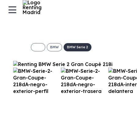
BMW
BMW Serie 2
BMW Serie 2 Gra
€/Mes
Desde:
+ IVA
Combustible
Transmisión
Motor
Dis
Gasolina
Manual
Gasolinacv