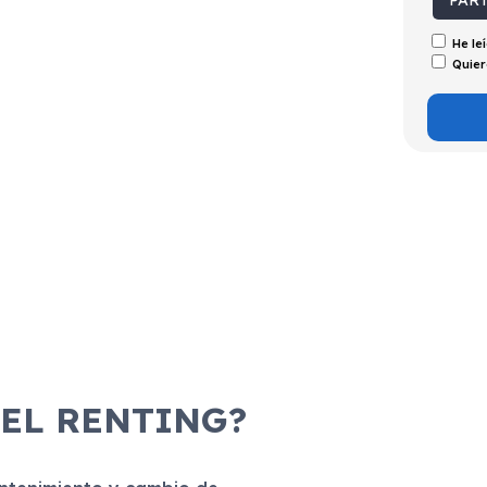
PAR
He le
Quier
 EL RENTING?