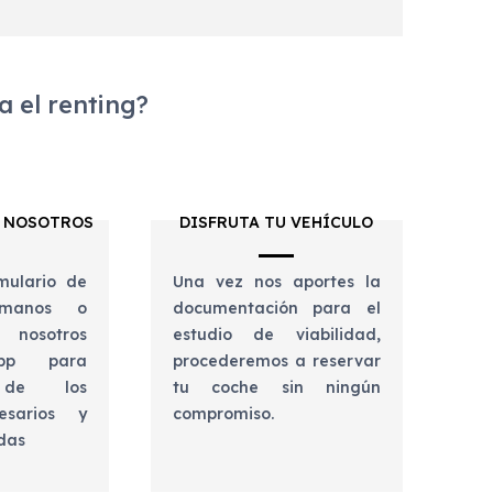
 el renting?
 NOSOTROS
DISFRUTA TU VEHÍCULO
mulario de
Una vez nos aportes la
lámanos o
documentación para el
 nosotros
estudio de viabilidad,
app para
procederemos a reservar
e de los
tu coche sin ningún
esarios y
compromiso.
udas