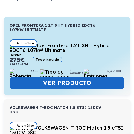
OPEL FRONTERA 1.2T XHT HYBRID EDCT6
107KW ULTIMATE
Automático
Desde:
275
€
Todo incluido
/mes+IVA
H.
145cv
5,3l/100km
Gasolina
VER PRODUCTO
VOLKSWAGEN T-ROC MATCH 1.5 ETSI 150CV
DSG
Automático