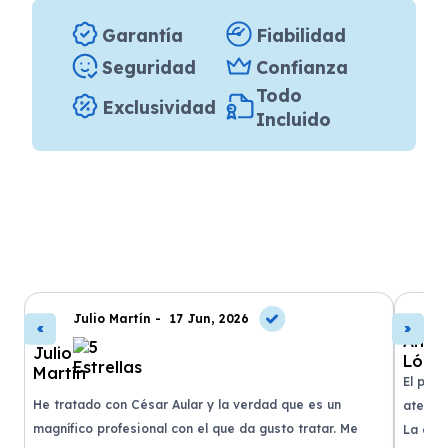
Garantía
Fiabilidad
Seguridad
Confianza
Todo
Exclusividad
Incluido
Julio Martín -
17 Jun, 2026
El proc
He tratado con César Aular y la verdad que es un
atendi
magnífico profesional con el que da gusto tratar. Me
ar
La entr