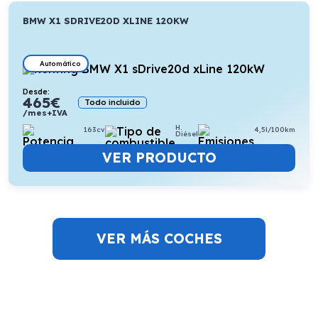
BMW X1 SDRIVE20D XLINE 120KW
Automático
Desde:
465
€
Todo incluido
/mes+IVA
H.
163cv
4,5l/100km
Diésel
VER PRODUCTO
VER MÁS COCHES