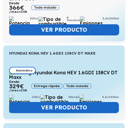
Desde:
366
€
Todo incluido
/mes+IVA
H.
150cv
5,6l/100km
Gasolina
VER PRODUCTO
HYUNDAI KONA HEV 1.6GDI 138CV DT MAXX
Automático
Desde:
329
€
Entrega rápida
Todo incluido
/mes+IVA
138cv
Híbrido
4,6l/100km
VER PRODUCTO