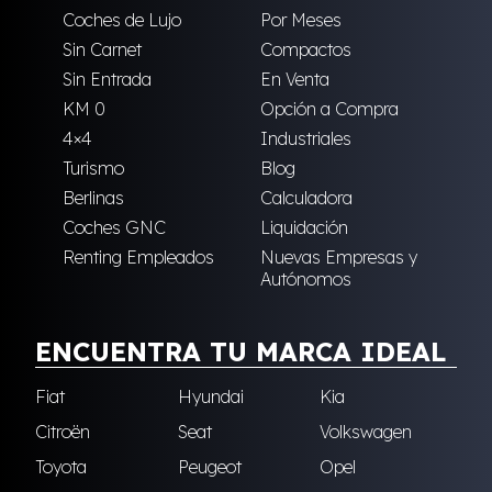
Coches de Lujo
Por Meses
Sin Carnet
Compactos
Sin Entrada
En Venta
KM 0
Opción a Compra
4×4
Industriales
Turismo
Blog
Berlinas
Calculadora
Coches GNC
Liquidación
Renting Empleados
Nuevas Empresas y
Autónomos
ENCUENTRA TU MARCA IDEAL
Fiat
Hyundai
Kia
Citroën
Seat
Volkswagen
Toyota
Peugeot
Opel