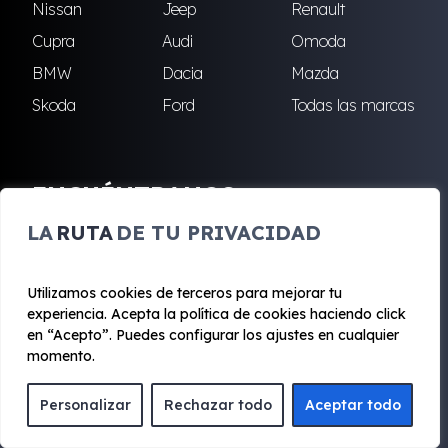
Nissan
Jeep
Renault
Cupra
Audi
Omoda
BMW
Dacia
Mazda
Skoda
Ford
Todas las marcas
ENCUÉNTRANOS
LA
RUTA
DE TU PRIVACIDAD
Alcalá de Henares
Alcobendas
Algete
Coslada
Utilizamos cookies de terceros para mejorar tu
Fuenlabrada
Leganés
experiencia. Acepta la política de cookies haciendo click
Majadahonda
Robledo de Chavela
en “Acepto”. Puedes configurar los ajustes en cualquier
momento.
San Sebastián de los
Villalba
Reyes
Personalizar
Rechazar todo
Aceptar todo