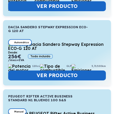
VER PRODUCTO
DACIA SANDERO STEPWAY EXPRESSION ECO-
G 120 AT
Automático
Desde:
256
€
Todo incluido
/mes+IVA
120cv
GLP
5,7l/100km
VER PRODUCTO
PEUGEOT RIFTER ACTIVE BUSINESS
STANDARD N1 BLUEHDI 100 S&S
Manual