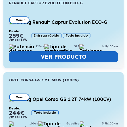
RENAULT CAPTUR EVOLUTION ECO-G
Manual
Desde:
259
€
Entrega rápida
Todo incluido
/mes+IVA
120cv
GLP
6,1l/100km
VER PRODUCTO
OPEL CORSA GS 1.2T 74KW (100CV)
Manual
Desde:
244
€
Todo incluido
/mes+IVA
100cv
Gasolina
5,7l/100km