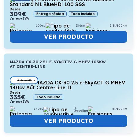
Desde:
309
€
Entrega rápida
Todo incluido
/mes+IVA
100cv
Diésel
5,3l/100km
VER PRODUCTO
MAZDA CX-30 2.5L E-SYACTIV-G MHEV 103KW
AT CENTRE-LINE
Automático
Desde:
335
€
Todo incluido
/mes+IVA
H.
140cv
6l/100km
Gasolina
VER PRODUCTO