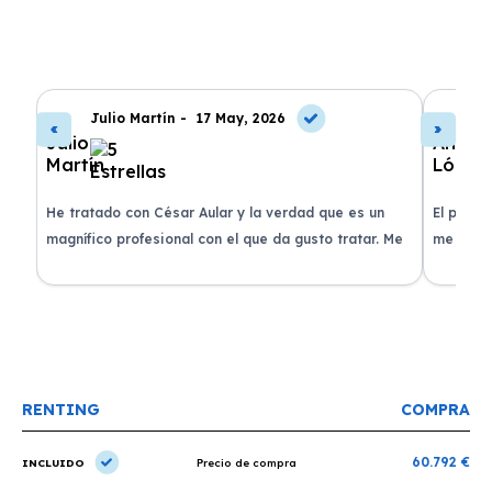
Julio Martín -
17 May, 2026
A
de
He tratado con César Aular y la verdad que es un
El proce
 que
magnífico profesional con el que da gusto tratar. Me
me atend
entregaron el coche en menos de 30 días. ¡Lo
claridad
o
recomiendo un montón, muchas gracias!
plazo ac
condicio
RENTING
COMPRA
60.792 €
INCLUIDO
Precio de compra