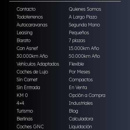
Contacto
Quienes Somos
Todoterrenos
A Largo Plazo
Autocaravanas
Segunda Mano
Leasing
Pequeños
Barato
7 plazas
Con Asnef
15.000km Año
30.000km Año
50.000km Año
Vehículos Adaptados
Flexible
Coches de Lujo
Por Meses
Sin Carnet
Compactos
Sin Entrada
En Venta
KM 0
Opción a Compra
4×4
Industriales
Turismo
Blog
Berlinas
Calculadora
Coches GNC
Liquidación