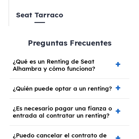
Seat Tarraco
Preguntas Frecuentes
¿Qué es un Renting de Seat
Alhambra y cómo funciona?
El
Renting de Seat Alhambra
es una
¿Quién puede optar a un renting?
modalidad de alquiler a medio o largo plazo,
que permite disfrutar de un vehículo nuevo sin
El
renting
está disponible para
particulares,
¿Es necesario pagar una fianza o
preocuparse por los gastos asociados a su
autónomos y empresas
entrada al contratar un renting?
. Los particulares
mantenimiento. Este servicio incluye, dentro
deben ser mayores de edad, tener el carnet
de las cuotas mensuales, todos los costos
de conducir en regla y demostrar solvencia
relacionados con reparaciones,
En nuestro
renting
, generalmente no se
¿Puedo cancelar el contrato de
económica. Los autónomos necesitan al