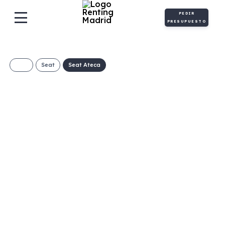
PEDIR
PRESUPUESTO
Seat
Seat Ateca
SEAT Ateca 2.0 TDI
110kW (150CV) DSG
Style XL
409€/Mes
Desde:
+ IVA
Automático
150cv
C
5