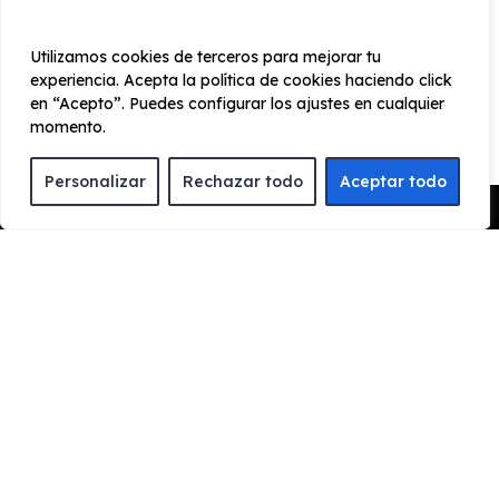
Style XL
Utilizamos cookies de terceros para mejorar tu
experiencia. Acepta la política de cookies haciendo click
en “Acepto”. Puedes configurar los ajustes en cualquier
Exterior
Interior
Tecnología
Seguridad
momento.
Llantas DYNAMIC 43cm (17")
Personalizar
Rechazar todo
Aceptar todo
Cristales traseros oscurecidos
Pedir Presupuesto
¿Cómo funciona el renting?
ENCUENTRA TU FAVORITO
Escoge el vehículo de renting que quieres para
conocer toda la información y características del