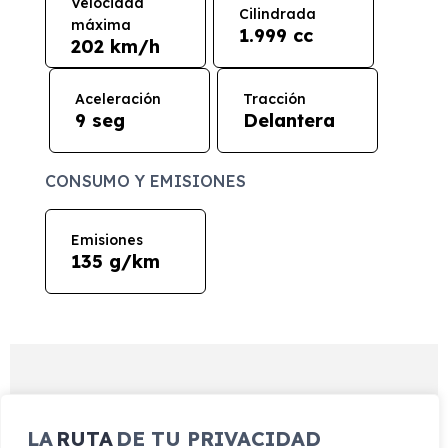
Velocidad
Cilindrada
máxima
1.999 cc
202 km/h
Aceleración
Tracción
9 seg
Delantera
CONSUMO Y EMISIONES
Emisiones
135 g/km
EQUIPAMIENTO SEAT Ateca
2.0 TDI 110kW (150CV) DSG
LA
RUTA
DE TU PRIVACIDAD