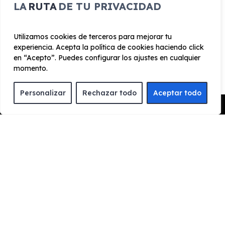
EQUIPAMIENTO RENAULT
LA
RUTA
DE TU PRIVACIDAD
Symbioz E-Tech Full Hybrid
Evolution 145cv
Utilizamos cookies de terceros para mejorar tu
experiencia. Acepta la política de cookies haciendo click
en “Acepto”. Puedes configurar los ajustes en cualquier
momento.
Exterior
Interior
Tecnología
Seguridad
Personalizar
Rechazar todo
Aceptar todo
Cristal trasero oscurecido
Pedir Presupuesto
Llantas aleación de 17”.
¿Cómo funciona el renting?
ENCUENTRA TU FAVORITO