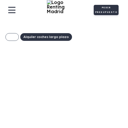
PEDIR
PRESUPUESTO
Alquiler coches largo plazo
RENAULT Symbioz
E-Tech Full Hybrid
Evolution 145cv
374€/Mes
Desde:
+ IVA
Híbrido
Automático
Híbrido
ECO
gasolina
gasolinacv