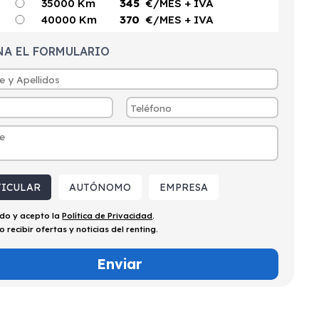
35000 Km
345
€/MES
+ IVA
40000 Km
370
€/MES
+ IVA
NA EL FORMULARIO
TICULAR
AUTÓNOMO
EMPRESA
ído y acepto la
Política de Privacidad
.
o recibir ofertas y noticias del renting.