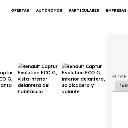
OFERTAS
AUTÓNOMOS
PARTICULARES
EMPRESAS
Evolution ECO-G
ELIGE
24 
tintivo
Puertas
Emisiones
Consumo
ECO
5
118g/Km
6,1l/100km