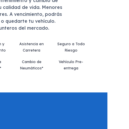
antenimiento y cambio de
u calidad de vida. Menores
eres. A vencimiento, podrás
r o quedarte tu vehículo.
punteros del mercado.
n y
Asistencia en
Seguro a Todo
nto
Carretera
Riesgo
a
Cambio de
Vehículo Pre-
*
Neumáticos*
entrega