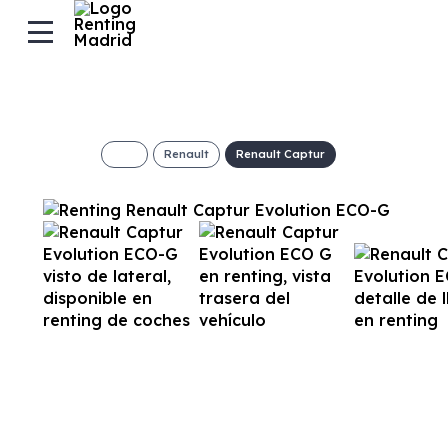
Renault
Renault Captur
Renault Captur 
259€/Mes
Desde:
+ IVA
Combustible
Transmisión
Motor
Dis
Gasolina + GLP
Manual
120cv