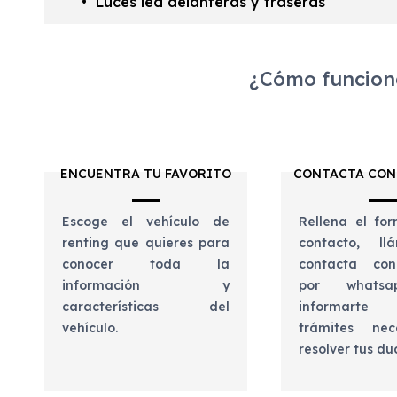
Luces led delanteras y traseras
¿Cómo funciona
ENCUENTRA TU FAVORITO
CONTACTA CON
Escoge el vehículo de
Rellena el for
renting que quieres para
contacto, l
conocer toda la
contacta con
información y
por whats
características del
informart
vehículo.
trámites nec
resolver tus d