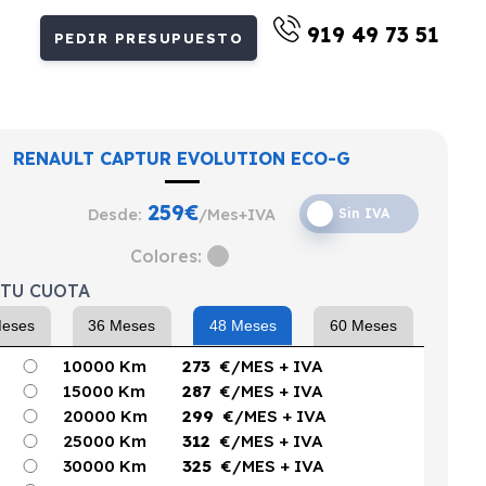
919 49 73 51
PEDIR PRESUPUESTO
RENAULT CAPTUR EVOLUTION ECO-G
259
€
Desde:
/Mes+IVA
Sin IVA
Colores:
 TU CUOTA
Meses
36 Meses
48 Meses
60 Meses
10000 Km
273
€/MES
+ IVA
15000 Km
287
€/MES
+ IVA
20000 Km
299
€/MES
+ IVA
25000 Km
312
€/MES
+ IVA
30000 Km
325
€/MES
+ IVA