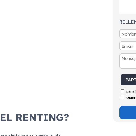
RELLE
PAR
He le
Quier
 EL RENTING?