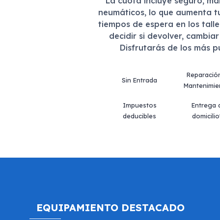
La cuota incluye seguro, m
neumáticos, lo que aumenta t
tiempos de espera en los tall
decidir si devolver, cambia
Disfrutarás de los más 
Reparació
Sin Entrada
Mantenimie
Impuestos
Entrega 
deducibles
domicilio
EQUIPAMIENTO DESTACADO