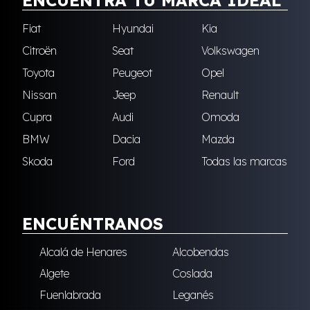
ENCUENTRA TU MARCA IDEAL
Fiat
Hyundai
Kia
Citroën
Seat
Volkswagen
Toyota
Peugeot
Opel
Nissan
Jeep
Renault
Cupra
Audi
Omoda
BMW
Dacia
Mazda
Skoda
Ford
Todas las marcas
ENCUÉNTRANOS
Alcalá de Henares
Alcobendas
Algete
Coslada
Fuenlabrada
Leganés