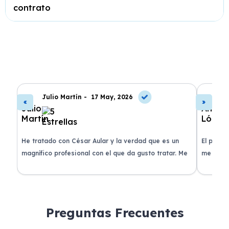
contrato
Julio Martín -
17 May, 2026
A
de
He tratado con César Aular y la verdad que es un
El proce
 que
magnífico profesional con el que da gusto tratar. Me
me atend
entregaron el coche en menos de 30 días. ¡Lo
claridad
o
recomiendo un montón, muchas gracias!
plazo ac
condicio
Preguntas Frecuentes