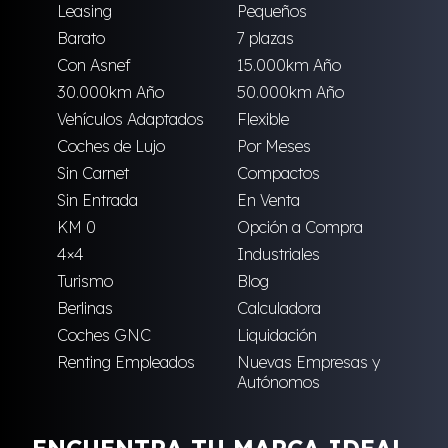
Leasing
Pequeños
Barato
7 plazas
Con Asnef
15.000km Año
30.000km Año
50.000km Año
Vehículos Adaptados
Flexible
Coches de Lujo
Por Meses
Sin Carnet
Compactos
Sin Entrada
En Venta
KM 0
Opción a Compra
4×4
Industriales
Turismo
Blog
Berlinas
Calculadora
Coches GNC
Liquidación
Renting Empleados
Nuevas Empresas y
Autónomos