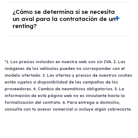
Cuantos más kilómetros se contraten, más
Un renting ofrece múltiples
beneficios
para un
¿Cómo se determina si se necesita
económico resultará el precio por kilómetro.
autónomo en Ciudad. Permite deducir el 100%
un aval para la contratación de un
Si se superan los kilómetros acordados, se
renting?
del gasto e IVA del vehículo si está afecto a
deberá abonar la diferencia; en caso
su actividad económica. Además, incluye
contrario, se reembolsará la parte
todos los gastos del vehículo, facilitando la
proporcional.
La necesidad de un
aval
para la contratación
gestión y planificación económica. También
de un renting se determina mediante un
proporciona acceso a coches nuevos y la
estudio de viabilidad económica del cliente.
*1. Los precios incluidos en nuestra web son sin IVA. 2. Las
posibilidad de circular por carriles BUS-VAO y
Factores como la antigüedad en la actividad,
imágenes de los vehículos pueden no corresponder con el
obtener descuentos en peajes para vehículos
la solvencia económica y la pertenencia a
modelo ofertado. 3. Las ofertas y precios de nuestros coches
con etiqueta Cero Emisiones.
listados de morosidad pueden influir en esta
están sujetos a disponibilidad de las campañas de los
evaluación. En algunos casos, se puede
proveedores. 4. Cambio de neumáticos obligatorios. 5. La
información de está página web no es vinculante hasta la
solicitar un aval para garantizar la viabilidad
formalización del contrato. 6. Para entrega a domicilio,
del contrato.
consulta con tu asesor comercial si incluye algún sobrecoste.