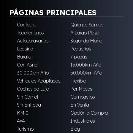
PÁGINAS PRINCIPALES
Contacto
Quienes Somos
Todoterrenos
A Largo Plazo
Autocaravanas
Segunda Mano
Leasing
Pequeños
Barato
7 plazas
Con Asnef
15.000km Año
30.000km Año
50.000km Año
Vehículos Adaptados
Flexible
Coches de Lujo
Por Meses
Sin Carnet
Compactos
Sin Entrada
En Venta
KM 0
Opción a Compra
4×4
Industriales
Turismo
Blog