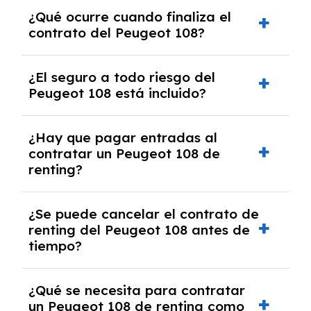
El número de kilómetros está limitado por el
¿Qué ocurre cuando finaliza el
contrato y puede variar entre 10,000 y
contrato del Peugeot 108?
30,000 km anuales. Si excedes ese límite,
puede haber un cargo adicional.
Al finalizar el contrato, puedes devolver el
¿El seguro a todo riesgo del
coche, renovarlo por uno nuevo o, en algunos
Peugeot 108 está incluido?
casos, comprarlo a un precio previamente
acordado.
Con el renting podrás disfrutar de un Peugeot
¿Hay que pagar entradas al
108 con el seguro a todo riesgo sin franquicia
contratar un Peugeot 108 de
incluido dentro de las cuotas mensuales.
renting?
No, con el renting tienes la ventaja de que no
¿Se puede cancelar el contrato de
tendrás que pagar ningún tipo de entrada
renting del Peugeot 108 antes de
salvo en casos que lo exija el proveedor
tiempo?
debido al resultado del estudio de viabilidad
económica.
Generalmente, puedes rescindir el contrato,
¿Qué se necesita para contratar
pero puede haber penalizaciones por
un Peugeot 108 de renting como
cancelación anticipada. Es importante revisar