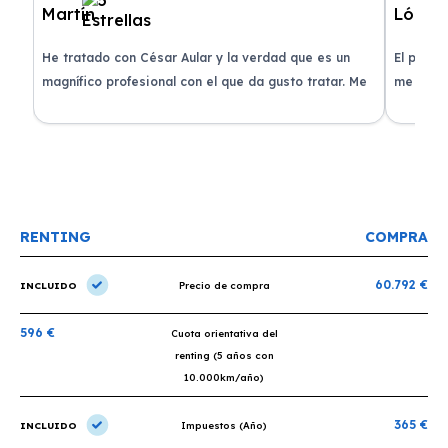
de
He tratado con César Aular y la verdad que es un
El proce
 que
magnífico profesional con el que da gusto tratar. Me
me atend
entregaron el coche en menos de 30 días. ¡Lo
claridad
o
recomiendo un montón, muchas gracias!
plazo ac
condicio
RENTING
COMPRA
60.792 €
INCLUIDO
Precio de compra
596 €
Cuota orientativa del
renting (5 años con
10.000km/año)
365 €
INCLUIDO
Impuestos (Año)