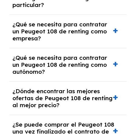
particular?
las condiciones del contrato y hablar con un
experto que te asesore.
Se requiere DNI/NIE, justificante de ingresos
¿Qué se necesita para contratar
y, en algunos casos, una consulta de solvencia
un Peugeot 108 de renting como
crediticia y un pago inicial.
empresa?
Necesitarás el CIF de la empresa,
¿Qué se necesita para contratar
documentación financiera y, en algunos
un Peugeot 108 de renting como
casos, un informe de solvencia de la empresa
autónomo?
y un pago inicial.
Se necesita DNI/NIE, alta en el régimen de
¿Dónde encontrar las mejores
autónomos, justificante de ingresos y, en
ofertas de Peugeot 108 de renting
algunos casos, un informe fiscal y un pago
al mejor precio?
inicial.
En nuestra página web podrás encontrar las
¿Se puede comprar el Peugeot 108
mejores ofertas de vehículos de renting con
una vez finalizado el contrato de
todos los gastos incluidos y sin pagar