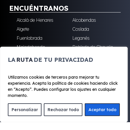
ENCUÉNTRANOS
Alcalá de Henares
Alcobendas
Algete
Coslada
Fuenlabrada
Leganés
Majadahonda
Robledo de Chavela
San Sebastián de los
Villalba
LA
RUTA
DE TU PRIVACIDAD
Reyes
Utilizamos cookies de terceros para mejorar tu
experiencia. Acepta la política de cookies haciendo click
© 2020 - 2026 Renting Mad
en “Acepto”. Puedes configurar los ajustes en cualquier
Aviso legal y Privacidad
|
Política de cookies
|
Términos
momento.
Personalizar
Rechazar todo
Aceptar todo