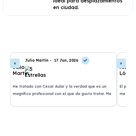
ideal para desplazamientos
en ciudad.
Julio Martín -
17 Jun, 2026
A
de
He tratado con César Aular y la verdad que es un
El proce
 que
magnífico profesional con el que da gusto tratar. Me
me atend
entregaron el coche en menos de 30 días. ¡Lo
claridad
o
recomiendo un montón, muchas gracias!
plazo ac
condicio