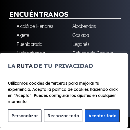
ENCUÉNTRANOS
Alcalá de Henares
Alcobendas
Algete
Coslada
Fuenlabrada
Leganés
Majadahonda
Robledo de Chavela
San Sebastián de los
Villalba
LA
RUTA
DE TU PRIVACIDAD
Reyes
Utilizamos cookies de terceros para mejorar tu
experiencia. Acepta la política de cookies haciendo click
© 2020 - 2026 Renting Mad
en “Acepto”. Puedes configurar los ajustes en cualquier
Aviso legal y Privacidad
|
Política de cookies
|
Términos
momento.
Personalizar
Rechazar todo
Aceptar todo
Pedir Presupuesto