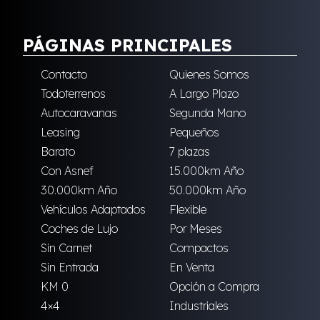
PÁGINAS PRINCIPALES
Contacto
Quienes Somos
Todoterrenos
A Largo Plazo
Autocaravanas
Segunda Mano
Leasing
Pequeños
Barato
7 plazas
Con Asnef
15.000km Año
30.000km Año
50.000km Año
Vehículos Adaptados
Flexible
Coches de Lujo
Por Meses
Sin Carnet
Compactos
Sin Entrada
En Venta
KM 0
Opción a Compra
4×4
Industriales