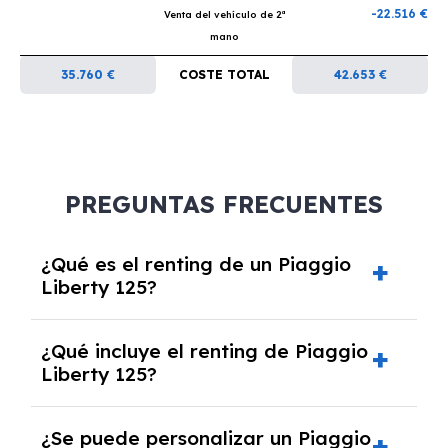
-22.516 €
Venta del vehículo de 2ª
mano
35.760 €
COSTE TOTAL
42.653 €
PREGUNTAS FRECUENTES
¿Qué es el renting de un Piaggio
Liberty 125?
El renting de un Piaggio Liberty 125 es un
¿Qué incluye el renting de Piaggio
contrato de alquiler a largo plazo en el que
Liberty 125?
pagas una cuota mensual fija por el uso del
coche durante un periodo determinado,
El renting incluye el uso y disfrute del coche,
generalmente entre 2 y 5 años.
¿Se puede personalizar un Piaggio
seguro a todo riesgo, mantenimiento,