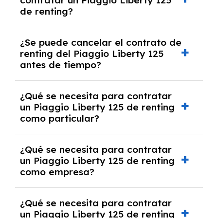
contratar un Piaggio Liberty 125
franquicia incluido dentro de las cuotas
de renting?
mensuales.
No, con el renting tienes la ventaja de que no
¿Se puede cancelar el contrato de
tendrás que pagar ningún tipo de entrada
renting del Piaggio Liberty 125
salvo en casos que lo exija el proveedor
antes de tiempo?
debido al resultado del estudio de viabilidad
económica.
Generalmente, puedes rescindir el contrato,
¿Qué se necesita para contratar
pero puede haber penalizaciones por
un Piaggio Liberty 125 de renting
cancelación anticipada. Es importante revisar
como particular?
las condiciones del contrato y hablar con un
experto que te asesore.
Se requiere DNI/NIE, justificante de ingresos
¿Qué se necesita para contratar
y, en algunos casos, una consulta de solvencia
un Piaggio Liberty 125 de renting
crediticia y un pago inicial.
como empresa?
Necesitarás el CIF de la empresa,
¿Qué se necesita para contratar
documentación financiera y, en algunos
un Piaggio Liberty 125 de renting
casos, un informe de solvencia de la empresa