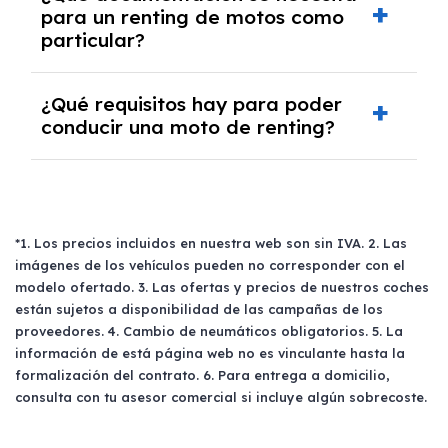
alguna aportación inicial.
vencimiento, aunque puede aplicarse una
para un renting de motos como
particular?
penalización por cancelación anticipada. Por
eso, recomendamos elegir el plazo que mejor
se adapte a tus necesidades desde el
Como particular, necesitarás presentar tu
¿Qué requisitos hay para poder
principio.
DNI, las dos últimas nóminas, declaración de
conducir una moto de renting?
la renta, un recibo bancario con tu IBAN y
nombre, y no estar en listas de morosidad.
Para conducir una moto de renting necesitas
Esta documentación nos permite confirmar tu
ser mayor de edad, disponer del carnet
viabilidad financiera.
correspondiente al tipo de moto elegida (AM,
*1. Los precios incluidos en nuestra web son sin IVA. 2. Las
A1, A2 o A), y tener solvencia demostrable. El
imágenes de los vehículos pueden no corresponder con el
proceso de contratación es ágil y sencillo con
modelo ofertado. 3. Las ofertas y precios de nuestros coches
Renting Mad.
están sujetos a disponibilidad de las campañas de los
proveedores. 4. Cambio de neumáticos obligatorios. 5. La
información de está página web no es vinculante hasta la
formalización del contrato. 6. Para entrega a domicilio,
consulta con tu asesor comercial si incluye algún sobrecoste.