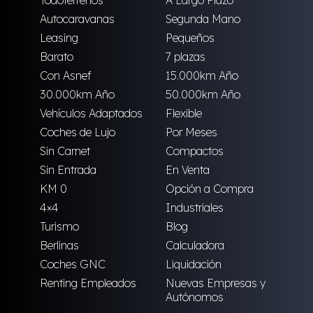
Todoterrenos
A Largo Plazo
Autocaravanas
Segunda Mano
Leasing
Pequeños
Barato
7 plazas
Con Asnef
15.000km Año
30.000km Año
50.000km Año
Vehículos Adaptados
Flexible
Coches de Lujo
Por Meses
Sin Carnet
Compactos
Sin Entrada
En Venta
KM 0
Opción a Compra
4×4
Industriales
Turismo
Blog
Berlinas
Calculadora
Coches GNC
Liquidación
Renting Empleados
Nuevas Empresas y
Autónomos