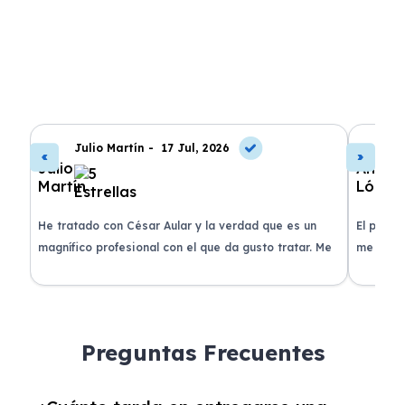
Julio Martín -
17 Jul, 2026
A
de
He tratado con César Aular y la verdad que es un
El proce
 que
magnífico profesional con el que da gusto tratar. Me
me atend
entregaron el coche en menos de 30 días. ¡Lo
claridad
o
recomiendo un montón, muchas gracias!
plazo ac
condicio
Preguntas Frecuentes