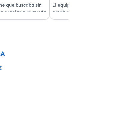
che que buscaba sin
El equipo fue muy profesional y
a gracias a la ayuda
amable durante todo el proceso. La
atención al cliente fue
entrega del vehículo fue rapidísima
pre estuvieron
y el coche estaba impecable. ¡Superó
solver mis dudas.
mis expectativas! Quedé muy
e servicio!
satisfecha con la atención recibida.
RA
€