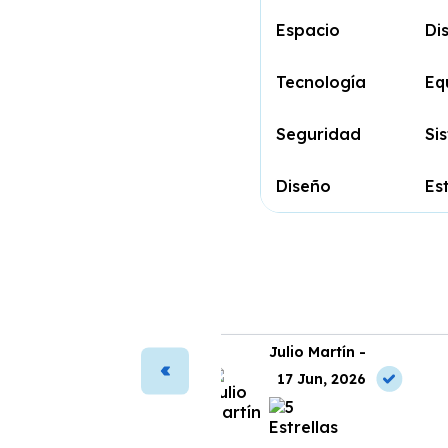
Espacio
Di
Tecnología
Eq
Seguridad
Si
Diseño
Es
ura Vega -
Julio Martín -
2 May, 2026
17 Jun, 2026