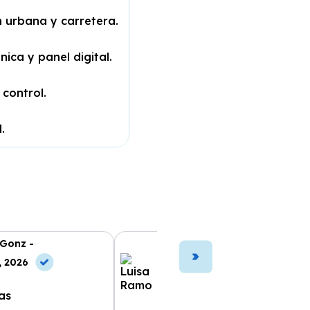
 urbana y carretera.
ica y panel digital.
 control.
.
 Gonz -
Luisa Ramo -
, 2026
10 Jun, 2026