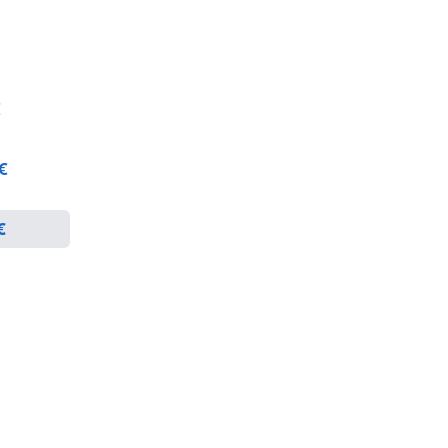
€
 €
€