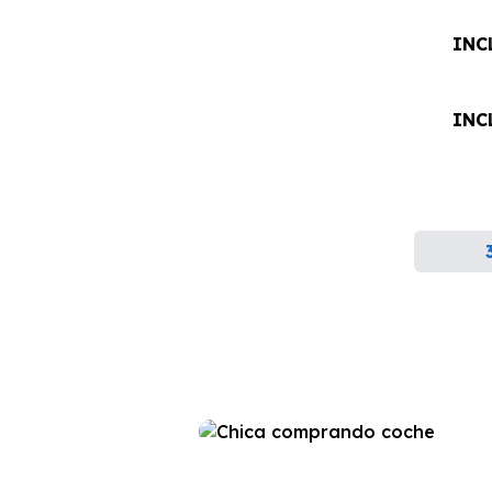
INC
INC