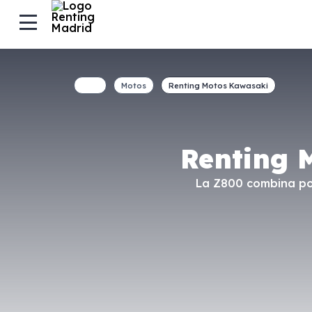
Motos
Renting Motos Kawasaki
Renting 
La Z800 combina pot