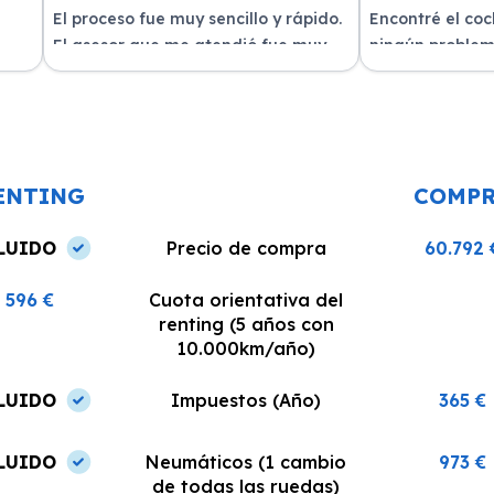
El proceso fue muy sencillo y rápido.
Encontré el co
El asesor que me atendió fue muy
ningún problem
amable y me explicó todo con
del equipo. La 
n
claridad. La entrega del vehículo se
excelente, siem
o un
realizó en el plazo acordado y el
dispuestos a re
coche estaba en perfectas
¡Recomiendo est
condiciones.
ENTING
COMP
LUIDO
Precio de compra
60.792 
596 €
Cuota orientativa del
renting (5 años con
10.000km/año)
LUIDO
Impuestos (Año)
365 €
LUIDO
Neumáticos (1 cambio
973 €
de todas las ruedas)