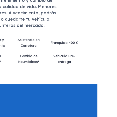
antenimiento y cambio de
u calidad de vida. Menores
eres. A vencimiento, podrás
r o quedarte tu vehículo.
punteros del mercado.
n y
Asistencia en
Franquicia 400 €
nto
Carretera
a
Cambio de
Vehículo Pre-
*
Neumáticos*
entrega