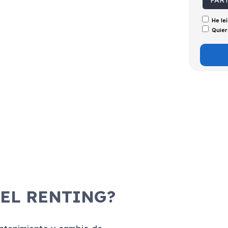
PAR
He le
Quier
 EL RENTING?