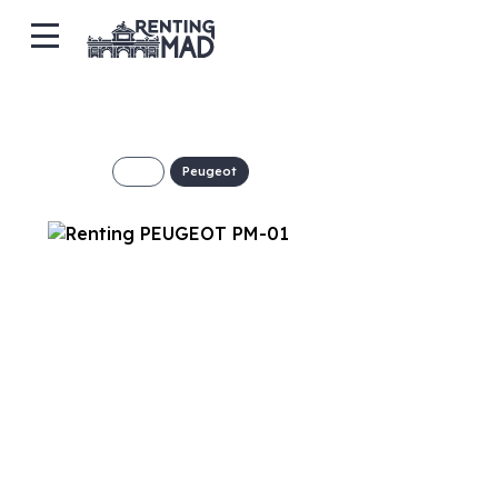
Peugeot
PEUGEOT PM-01
148€/Mes
Desde:
+ IVA
Combustible
Transmisión
Motor
Gasolina
Manual
14cv