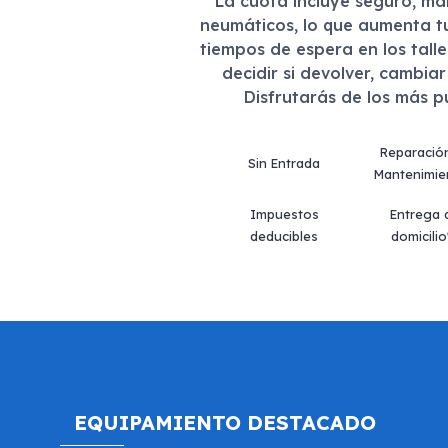
La cuota incluye seguro, m
neumáticos, lo que aumenta t
tiempos de espera en los tall
decidir si devolver, cambia
Disfrutarás de los más 
Reparació
Sin Entrada
Mantenimie
Impuestos
Entrega 
deducibles
domicilio
EQUIPAMIENTO DESTACADO