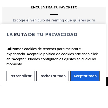
ENCUENTRA TU FAVORITO
Escoge el vehículo de renting que quieres para
conocer toda la información y características del
vehículo.
LA
RUTA
DE TU PRIVACIDAD
Utilizamos cookies de terceros para mejorar tu
experiencia. Acepta la política de cookies haciendo click
en “Acepto”. Puedes configurar los ajustes en cualquier
CONTACTA CON NOSOTROS
momento.
Rellena el formulario de contacto, llámanos o
Personalizar
Rechazar todo
Aceptar todo
contacta con nosotros por whatsapp para informarte
Pedir Presupuesto
de los trámites necesarios y resolver tus dudas