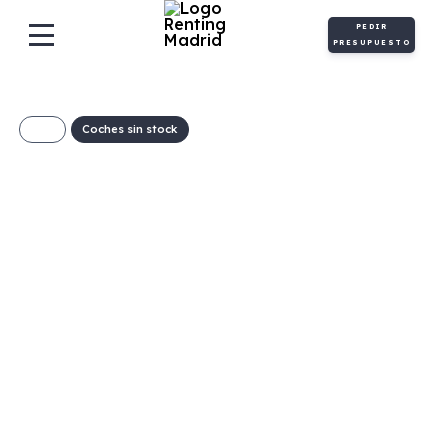
PEDIR
PRESUPUESTO
Coches sin stock
HUSQVARNA
SVARTPILEN 401
152€/Mes
Desde:
+ IVA
Gasolina
Manual
45cv
C