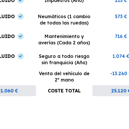
LUIDO
Impuestos (Año)
215 €
LUIDO
Neumáticos (1 cambio
573 €
de todas las ruedas)
LUIDO
Mantenimiento y
716 €
averías (Cada 2 años)
LUIDO
Seguro a todo riesgo
1.074 
sin franquicia (Año)
Venta del vehículo de
-13.260
2ª mano
21.060 €
COSTE TOTAL
25.120 