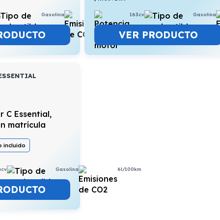
Gasolina
6,1l/100km
163cv
Gasolina
RODUCTO
VER PRODUCTO
ESSENTIAL
 incluido
acv
Gasolina
6l/100km
RODUCTO