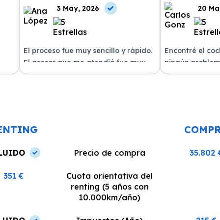
3 May, 2026
20 Ma
El proceso fue muy sencillo y rápido.
Encontré el co
El asesor que me atendió fue muy
ningún problem
amable y me explicó todo con
del equipo. La 
n
claridad. La entrega del vehículo se
excelente, siem
o un
realizó en el plazo acordado y el
dispuestos a re
coche estaba en perfectas
¡Recomiendo est
condiciones.
ENTING
COMP
LUIDO
Precio de compra
35.802 
351 €
Cuota orientativa del
renting (5 años con
10.000km/año)