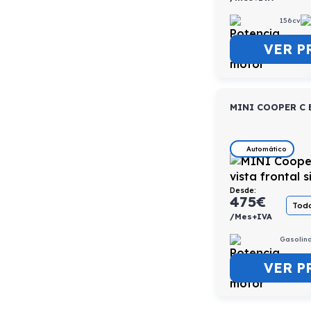
156cv
VER P
MINI COOPER C 
Automático
Desde:
475
€
Todo
/Mes+IVA
Gasolin
VER P