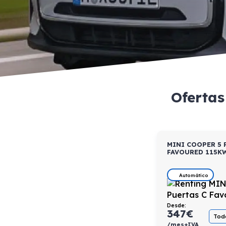
Ofertas
MINI COOPER 5 
FAVOURED 115K
Automático
Desde:
347
€
Todo
/mes+IVA