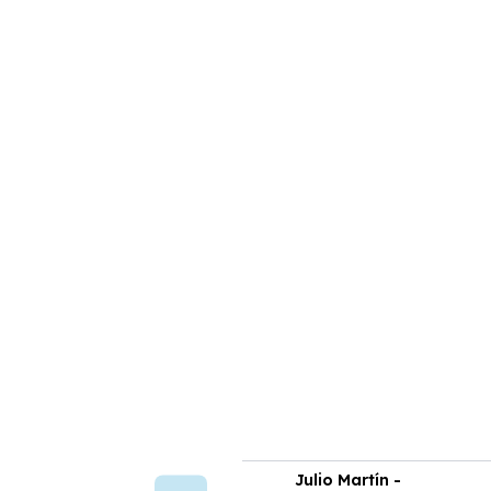
ura Vega -
Julio Martín -