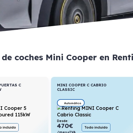
 de coches Mini Cooper en Ren
PUERTAS C
MINI COOPER C CABRIO
W
CLASSIC
Automático
Desde:
470
€
 incluido
Todo incluido
/mes+IVA