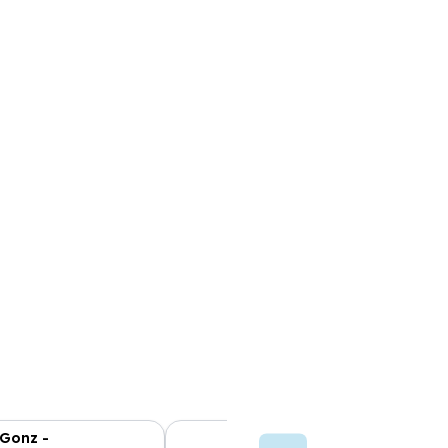
 Gonz -
Luisa Ramo -