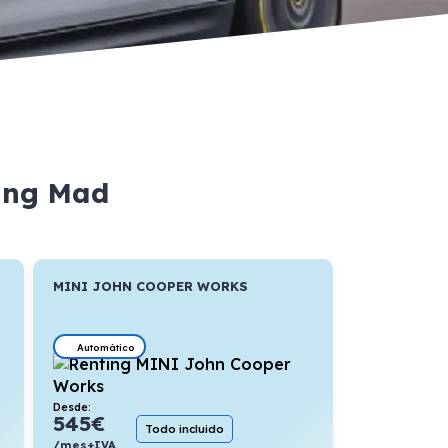
ting Mad
MINI JOHN COOPER WORKS
Automático
Desde:
545
€
Todo incluido
/mes+IVA