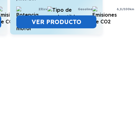
6,5l/100km
231cv
Gasolina
6,1l/100km
VER PRODUCTO