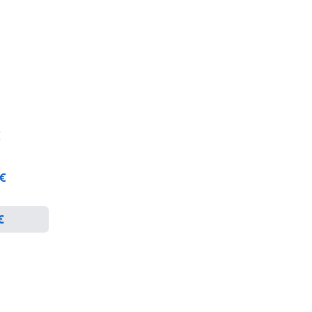
€
 €
€