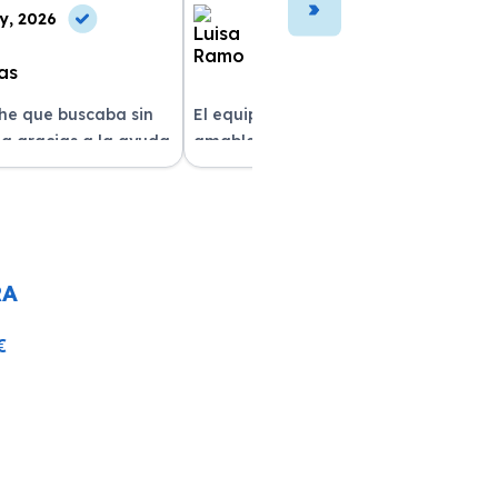
y, 2026
10 May, 2026
che que buscaba sin
El equipo fue muy profesional y
a gracias a la ayuda
amable durante todo el proceso. La
atención al cliente fue
entrega del vehículo fue rapidísima
pre estuvieron
y el coche estaba impecable. ¡Superó
solver mis dudas.
mis expectativas! Quedé muy
e servicio!
satisfecha con la atención recibida.
RA
€