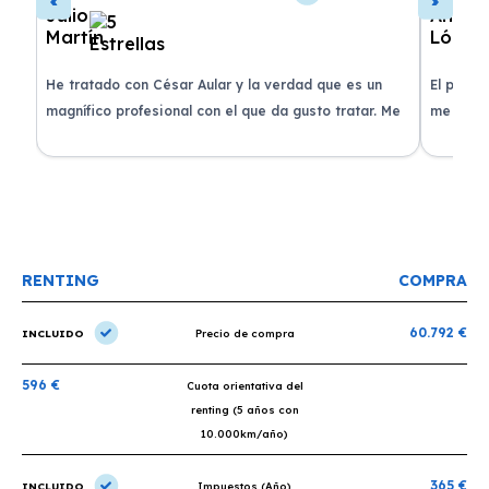
de
He tratado con César Aular y la verdad que es un
El proce
 que
magnífico profesional con el que da gusto tratar. Me
me atend
entregaron el coche en menos de 30 días. ¡Lo
claridad
o
recomiendo un montón, muchas gracias!
plazo ac
condicio
RENTING
COMPRA
60.792 €
INCLUIDO
Precio de compra
596 €
Cuota orientativa del
renting (5 años con
10.000km/año)
365 €
INCLUIDO
Impuestos (Año)