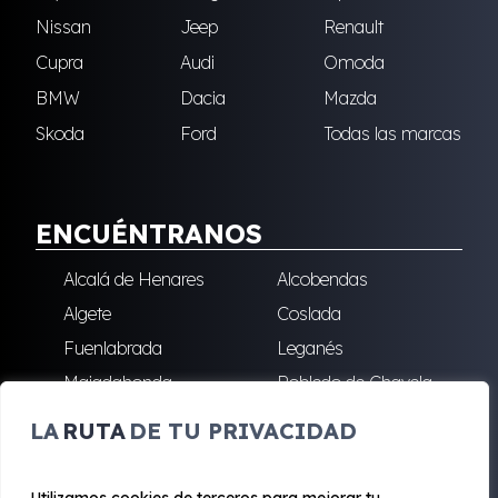
Nissan
Jeep
Renault
Cupra
Audi
Omoda
BMW
Dacia
Mazda
Skoda
Ford
Todas las marcas
ENCUÉNTRANOS
Alcalá de Henares
Alcobendas
Algete
Coslada
Fuenlabrada
Leganés
Majadahonda
Robledo de Chavela
San Sebastián de los
Villalba
LA
RUTA
DE TU PRIVACIDAD
Reyes