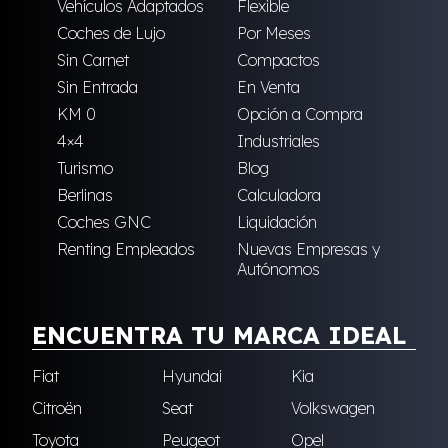
Vehículos Adaptados
Flexible
Coches de Lujo
Por Meses
Sin Carnet
Compactos
Sin Entrada
En Venta
KM 0
Opción a Compra
4×4
Industriales
Turismo
Blog
Berlinas
Calculadora
Coches GNC
Liquidación
Renting Empleados
Nuevas Empresas y
Autónomos
ENCUENTRA TU MARCA IDEAL
Fiat
Hyundai
Kia
Citroën
Seat
Volkswagen
Toyota
Peugeot
Opel