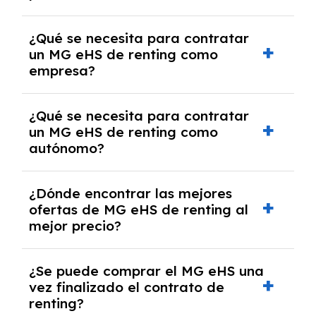
experto que te asesore.
Se requiere DNI/NIE, justificante de ingresos
¿Qué se necesita para contratar
y, en algunos casos, una consulta de solvencia
un MG eHS de renting como
crediticia y un pago inicial.
empresa?
Necesitarás el CIF de la empresa,
¿Qué se necesita para contratar
documentación financiera y, en algunos
un MG eHS de renting como
casos, un informe de solvencia de la empresa
autónomo?
y un pago inicial.
Se necesita DNI/NIE, alta en el régimen de
¿Dónde encontrar las mejores
autónomos, justificante de ingresos y, en
ofertas de MG eHS de renting al
algunos casos, un informe fiscal y un pago
mejor precio?
inicial.
En nuestra página web podrás encontrar las
¿Se puede comprar el MG eHS una
mejores ofertas de vehículos de renting con
vez finalizado el contrato de
todos los gastos incluidos y sin pagar
renting?
entradas.