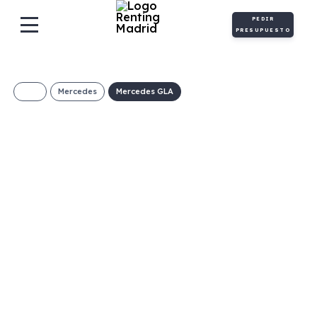
PEDIR
PRESUPUESTO
Mercedes
Mercedes GLA
Mercedes-Benz GLA
200d
634€/Mes
Desde:
+ IVA
Diésel
Automático
150cv
C