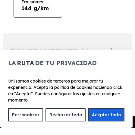
Emisiones
144 g/km
EQUIPAMIENTO Mercedes-
Benz GLA 200d
LA
RUTA
DE TU PRIVACIDAD
Utilizamos cookies de terceros para mejorar tu
Exterior
Interior
Tecnología
Seguridad
experiencia. Acepta la política de cookies haciendo click
en “Acepto”. Puedes configurar los ajustes en cualquier
Llantas Llantas de aleación AMG de 48,3 cm 19" y
momento.
diseño de 5 radios dobles
Personalizar
Rechazar todo
Aceptar todo
Molduras Elementos de adorno con estructura de
Pedir Presupuesto
carbono
Protección borde de carga en cromado