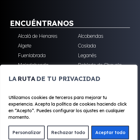
ENCUÉNTRANOS
Alcalá de Henares
Alcobendas
Algete
Coslada
Fuenlabrada
Leganés
Majadahonda
Robledo de Chavela
San Sebastián de los
Villalba
LA
RUTA
DE TU PRIVACIDAD
Reyes
Utilizamos cookies de terceros para mejorar tu
experiencia. Acepta la política de cookies haciendo click
© 2020 - 2026 Renting Mad
en “Acepto”. Puedes configurar los ajustes en cualquier
Aviso legal y Privacidad
|
Política de cookies
|
Términos
momento.
Personalizar
Rechazar todo
Aceptar todo