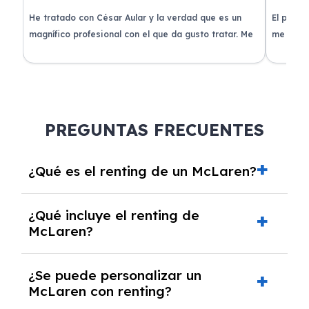
de
He tratado con César Aular y la verdad que es un
El proce
 que
magnífico profesional con el que da gusto tratar. Me
me atend
entregaron el coche en menos de 30 días. ¡Lo
claridad
o
recomiendo un montón, muchas gracias!
plazo ac
condicio
PREGUNTAS FRECUENTES
¿Qué es el renting de un McLaren?
El renting de un McLaren es un contrato de
¿Qué incluye el renting de
alquiler a largo plazo en el que pagas una
McLaren?
cuota mensual fija por el uso del coche
durante un periodo determinado,
El renting incluye el uso y disfrute del coche,
generalmente entre 2 y 5 años.
¿Se puede personalizar un
seguro a todo riesgo, mantenimiento,
McLaren con renting?
reparaciones, impuestos, asistencia en