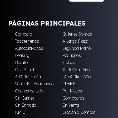
PÁGINAS PRINCIPALES
Contacto
Quienes Somos
Todoterrenos
A Largo Plazo
Autocaravanas
Segunda Mano
Leasing
Pequeños
Barato
7 plazas
Con Asnef
15.000km Año
30.000km Año
50.000km Año
Vehículos Adaptados
Flexible
Coches de Lujo
Por Meses
Sin Carnet
Compactos
Sin Entrada
En Venta
KM 0
Opción a Compra