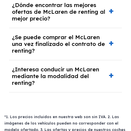
¿Dónde encontrar las mejores
autónomos, justificante de ingresos y, en
ofertas de McLaren de renting al
algunos casos, un informe fiscal y un pago
mejor precio?
inicial.
En nuestra página web podrás encontrar las
¿Se puede comprar el McLaren
mejores ofertas de vehículos de renting con
una vez finalizado el contrato de
todos los gastos incluidos y sin pagar
renting?
entradas.
Sí, en algunos casos, al final del contrato de
¿Interesa conducir un McLaren
renting se puede adquirir el coche. En este
mediante la modalidad del
caso tendrán que analizar los años, la
renting?
cantidad de kilómetros recorridos y el coste
del mercado actual.
El renting puede ser ventajoso si prefieres una
cuota fija mensual, sin preocuparte de
mantenimiento, seguro o depreciación, y si te
gusta cambiar de coche cada pocos años.
*1. Los precios incluidos en nuestra web son sin IVA. 2. Las
imágenes de los vehículos pueden no corresponder con el
modelo ofertado. 3. Las ofertas y precios de nuestros coches