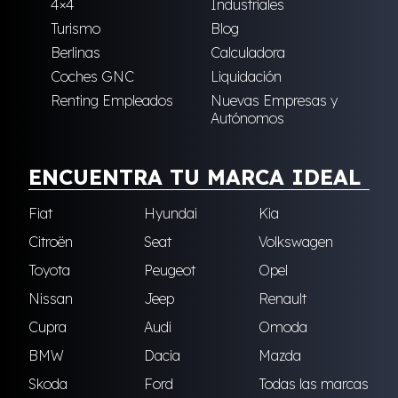
4×4
Industriales
Turismo
Blog
Berlinas
Calculadora
Coches GNC
Liquidación
Renting Empleados
Nuevas Empresas y
Autónomos
ENCUENTRA TU MARCA IDEAL
Fiat
Hyundai
Kia
Citroën
Seat
Volkswagen
Toyota
Peugeot
Opel
Nissan
Jeep
Renault
Cupra
Audi
Omoda
BMW
Dacia
Mazda
Skoda
Ford
Todas las marcas