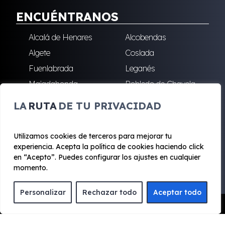
ENCUÉNTRANOS
Alcalá de Henares
Alcobendas
Algete
Coslada
Fuenlabrada
Leganés
Majadahonda
Robledo de Chavela
San Sebastián de los
Villalba
LA
RUTA
DE TU PRIVACIDAD
Reyes
Utilizamos cookies de terceros para mejorar tu
experiencia. Acepta la política de cookies haciendo click
© 2020 - 2026 Renting Mad
en “Acepto”. Puedes configurar los ajustes en cualquier
Aviso legal y Privacidad
|
Política de cookies
|
Términos
momento.
Personalizar
Rechazar todo
Aceptar todo
Pedir Presupuesto