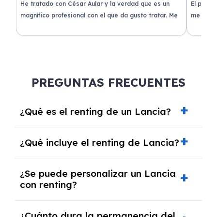
de
He tratado con César Aular y la verdad que es un
El proce
 que
magnífico profesional con el que da gusto tratar. Me
me atend
entregaron el coche en menos de 30 días. ¡Lo
claridad
o
recomiendo un montón, muchas gracias!
plazo ac
condicio
PREGUNTAS FRECUENTES
¿Qué es el renting de un Lancia?
El renting de un Lancia es un contrato de
¿Qué incluye el renting de Lancia?
alquiler a largo plazo en el que pagas una
cuota mensual fija por el uso del coche
El renting incluye el uso y disfrute del coche,
durante un periodo determinado,
¿Se puede personalizar un Lancia
seguro a todo riesgo, mantenimiento,
generalmente entre 2 y 5 años.
con renting?
reparaciones, impuestos, asistencia en
carretera y gestión de la documentación.
Sí, puedes personalizar el coche con ciertas
¿Cuánto dura la permanencia del