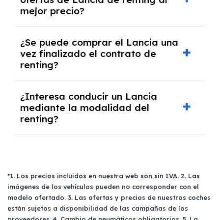
algunos casos, un informe fiscal y un pago
mejor precio?
inicial.
En nuestra página web podrás encontrar las
¿Se puede comprar el Lancia una
mejores ofertas de vehículos de renting con
vez finalizado el contrato de
todos los gastos incluidos y sin pagar
renting?
entradas.
Sí, en algunos casos, al final del contrato de
¿Interesa conducir un Lancia
renting se puede adquirir el coche. En este
mediante la modalidad del
caso tendrán que analizar los años, la
renting?
cantidad de kilómetros recorridos y el coste
del mercado actual.
El renting puede ser ventajoso si prefieres una
cuota fija mensual, sin preocuparte de
mantenimiento, seguro o depreciación, y si te
gusta cambiar de coche cada pocos años.
*1. Los precios incluidos en nuestra web son sin IVA. 2. Las
imágenes de los vehículos pueden no corresponder con el
modelo ofertado. 3. Las ofertas y precios de nuestros coches
están sujetos a disponibilidad de las campañas de los
proveedores. 4. Cambio de neumáticos obligatorios. 5. La