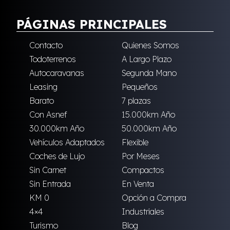
PÁGINAS PRINCIPALES
Contacto
Quienes Somos
Todoterrenos
A Largo Plazo
Autocaravanas
Segunda Mano
Leasing
Pequeños
Barato
7 plazas
Con Asnef
15.000km Año
30.000km Año
50.000km Año
Vehículos Adaptados
Flexible
Coches de Lujo
Por Meses
Sin Carnet
Compactos
Sin Entrada
En Venta
KM 0
Opción a Compra
4×4
Industriales
Turismo
Blog