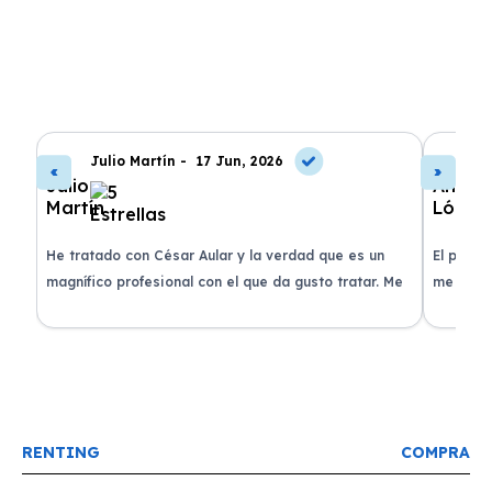
Julio Martín -
17 Jun, 2026
A
de
He tratado con César Aular y la verdad que es un
El proce
 que
magnífico profesional con el que da gusto tratar. Me
me atend
entregaron el coche en menos de 30 días. ¡Lo
claridad
o
recomiendo un montón, muchas gracias!
plazo ac
condicio
RENTING
COMPRA