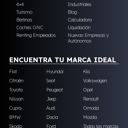
4×4
Industriales
Turismo
Blog
Berlinas
Calculadora
Coches GNC
Liquidación
Renting Empleados
Nuevas Empresas y
Autónomos
ENCUENTRA TU MARCA IDEAL
Fiat
Hyundai
Kia
Citroën
Seat
Volkswagen
Toyota
Peugeot
Opel
Nissan
Jeep
Renault
Cupra
Audi
Omoda
BMW
Dacia
Mazda
Skoda
Ford
Todas las marcas