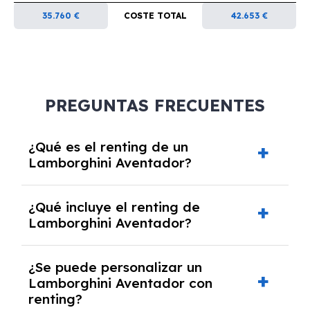
35.760 €
COSTE TOTAL
42.653 €
PREGUNTAS FRECUENTES
¿Qué es el renting de un
Lamborghini Aventador?
El renting de un Lamborghini Aventador es un
¿Qué incluye el renting de
contrato de alquiler a largo plazo en el que
Lamborghini Aventador?
pagas una cuota mensual fija por el uso del
coche durante un periodo determinado,
El renting incluye el uso y disfrute del coche,
generalmente entre 2 y 5 años.
¿Se puede personalizar un
seguro a todo riesgo, mantenimiento,
Lamborghini Aventador con
reparaciones, impuestos, asistencia en
renting?
carretera y gestión de la documentación.