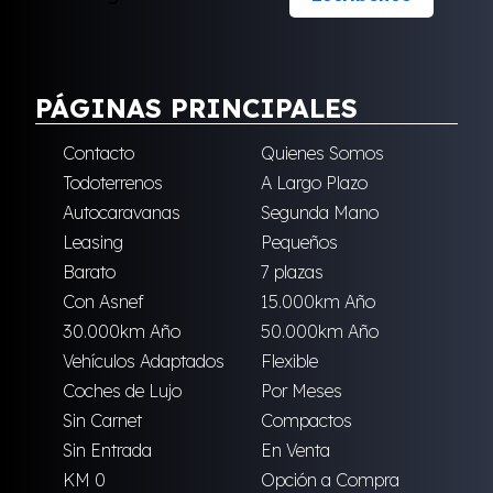
PÁGINAS PRINCIPALES
Contacto
Quienes Somos
Todoterrenos
A Largo Plazo
Autocaravanas
Segunda Mano
Leasing
Pequeños
Barato
7 plazas
Con Asnef
15.000km Año
30.000km Año
50.000km Año
Vehículos Adaptados
Flexible
Coches de Lujo
Por Meses
Sin Carnet
Compactos
Sin Entrada
En Venta
KM 0
Opción a Compra