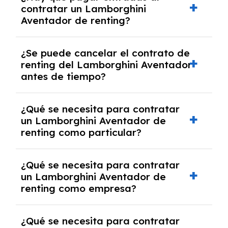
contratar un Lamborghini
riesgo sin franquicia incluido dentro de las
Aventador de renting?
cuotas mensuales.
No, con el renting tienes la ventaja de que no
¿Se puede cancelar el contrato de
tendrás que pagar ningún tipo de entrada
renting del Lamborghini Aventador
salvo en casos que lo exija el proveedor
antes de tiempo?
debido al resultado del estudio de viabilidad
económica.
Generalmente, puedes rescindir el contrato,
¿Qué se necesita para contratar
pero puede haber penalizaciones por
un Lamborghini Aventador de
cancelación anticipada. Es importante revisar
renting como particular?
las condiciones del contrato y hablar con un
experto que te asesore.
Se requiere DNI/NIE, justificante de ingresos
¿Qué se necesita para contratar
y, en algunos casos, una consulta de solvencia
un Lamborghini Aventador de
crediticia y un pago inicial.
renting como empresa?
Necesitarás el CIF de la empresa,
¿Qué se necesita para contratar
documentación financiera y, en algunos