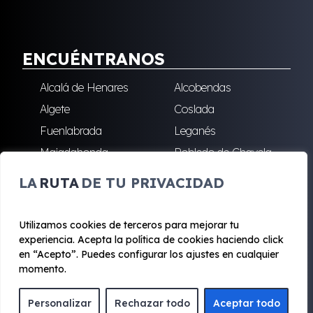
ENCUÉNTRANOS
Alcalá de Henares
Alcobendas
Algete
Coslada
Fuenlabrada
Leganés
Majadahonda
Robledo de Chavela
San Sebastián de los
Villalba
LA
RUTA
DE TU PRIVACIDAD
Reyes
Utilizamos cookies de terceros para mejorar tu
experiencia. Acepta la política de cookies haciendo click
© 2020 - 2026 Renting Mad
en “Acepto”. Puedes configurar los ajustes en cualquier
Aviso legal y Privacidad
|
Política de cookies
|
Términos
momento.
Personalizar
Rechazar todo
Aceptar todo