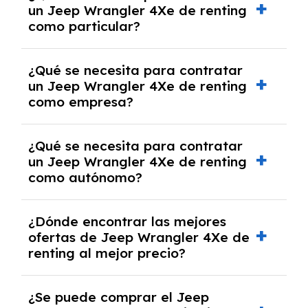
un Jeep Wrangler 4Xe de renting
cancelación anticipada. Es importante revisar
como particular?
las condiciones del contrato y hablar con un
experto que te asesore.
Se requiere DNI/NIE, justificante de ingresos
¿Qué se necesita para contratar
y, en algunos casos, una consulta de solvencia
un Jeep Wrangler 4Xe de renting
crediticia y un pago inicial.
como empresa?
Necesitarás el CIF de la empresa,
¿Qué se necesita para contratar
documentación financiera y, en algunos
un Jeep Wrangler 4Xe de renting
casos, un informe de solvencia de la empresa
como autónomo?
y un pago inicial.
Se necesita DNI/NIE, alta en el régimen de
¿Dónde encontrar las mejores
autónomos, justificante de ingresos y, en
ofertas de Jeep Wrangler 4Xe de
algunos casos, un informe fiscal y un pago
renting al mejor precio?
inicial.
En nuestra página web podrás encontrar las
¿Se puede comprar el Jeep
mejores ofertas de vehículos de renting con