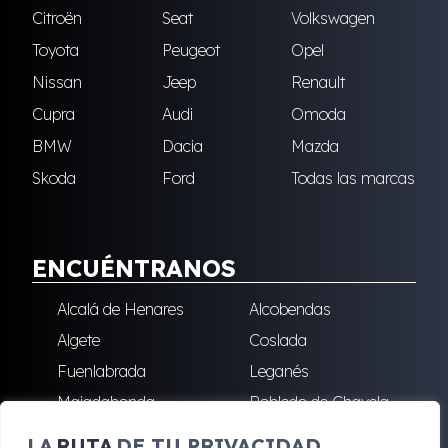
Citroën
Seat
Volkswagen
Toyota
Peugeot
Opel
Nissan
Jeep
Renault
Cupra
Audi
Omoda
BMW
Dacia
Mazda
Skoda
Ford
Todas las marcas
ENCUÉNTRANOS
Alcalá de Henares
Alcobendas
Algete
Coslada
Fuenlabrada
Leganés
Majadahonda
Robledo de Chavela
San Sebastián de los
Villalba
LA
RUTA
DE TU PRIVACIDAD