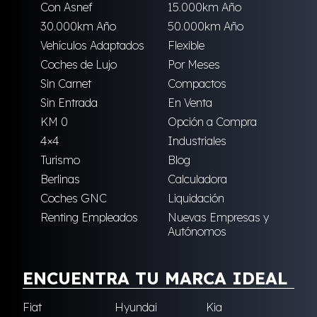
Con Asnef
15.000km Año
30.000km Año
50.000km Año
Vehículos Adaptados
Flexible
Coches de Lujo
Por Meses
Sin Carnet
Compactos
Sin Entrada
En Venta
KM 0
Opción a Compra
4×4
Industriales
Turismo
Blog
Berlinas
Calculadora
Coches GNC
Liquidación
Renting Empleados
Nuevas Empresas y
Autónomos
ENCUENTRA TU MARCA IDEAL
Fiat
Hyundai
Kia