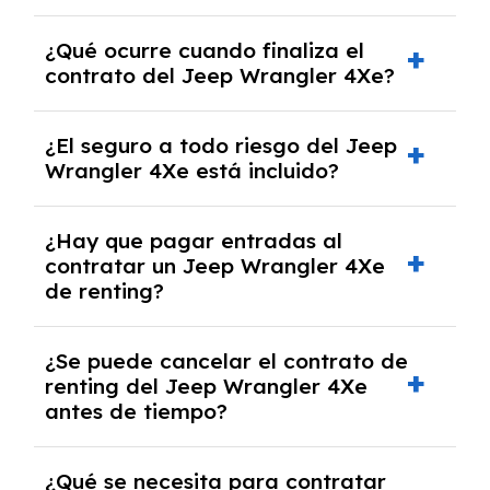
El número de kilómetros está limitado por el
¿Qué ocurre cuando finaliza el
contrato y puede variar entre 10,000 y
contrato del Jeep Wrangler 4Xe?
30,000 km anuales. Si excedes ese límite,
puede haber un cargo adicional.
Al finalizar el contrato, puedes devolver el
¿El seguro a todo riesgo del Jeep
coche, renovarlo por uno nuevo o, en algunos
Wrangler 4Xe está incluido?
casos, comprarlo a un precio previamente
acordado.
Con el renting podrás disfrutar de un Jeep
¿Hay que pagar entradas al
Wrangler 4Xe con el seguro a todo riesgo sin
contratar un Jeep Wrangler 4Xe
franquicia incluido dentro de las cuotas
de renting?
mensuales.
No, con el renting tienes la ventaja de que no
¿Se puede cancelar el contrato de
tendrás que pagar ningún tipo de entrada
renting del Jeep Wrangler 4Xe
salvo en casos que lo exija el proveedor
antes de tiempo?
debido al resultado del estudio de viabilidad
económica.
Generalmente, puedes rescindir el contrato,
¿Qué se necesita para contratar
pero puede haber penalizaciones por