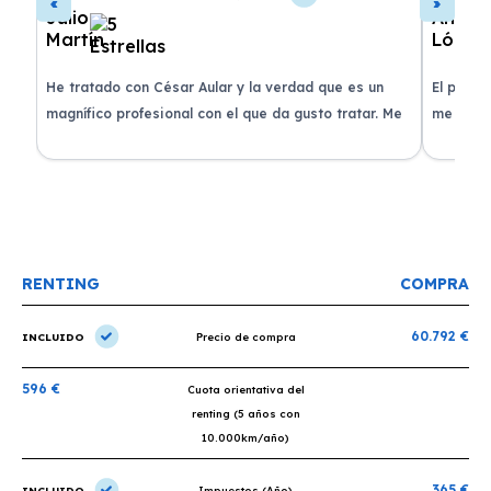
de
He tratado con César Aular y la verdad que es un
El proce
 que
magnífico profesional con el que da gusto tratar. Me
me atend
entregaron el coche en menos de 30 días. ¡Lo
claridad
o
recomiendo un montón, muchas gracias!
plazo ac
condicio
RENTING
COMPRA
60.792 €
INCLUIDO
Precio de compra
596 €
Cuota orientativa del
renting (5 años con
10.000km/año)
365 €
INCLUIDO
Impuestos (Año)