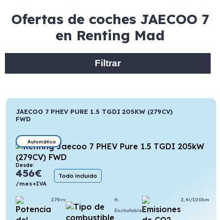
Ofertas de coches JAECOO 7
en Renting Mad
Filtrar
JAECOO 7 PHEV PURE 1.5 TGDI 205KW (279CV)
FWD
Automático
Desde:
456
€
Todo incluido
/mes+IVA
279cv
H.
2,4l/100km
Enchufable