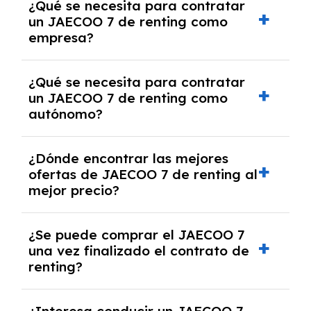
¿Qué se necesita para contratar
y, en algunos casos, una consulta de solvencia
un JAECOO 7 de renting como
crediticia y un pago inicial.
empresa?
Necesitarás el CIF de la empresa,
¿Qué se necesita para contratar
documentación financiera y, en algunos
un JAECOO 7 de renting como
casos, un informe de solvencia de la empresa
autónomo?
y un pago inicial.
Se necesita DNI/NIE, alta en el régimen de
¿Dónde encontrar las mejores
autónomos, justificante de ingresos y, en
ofertas de JAECOO 7 de renting al
algunos casos, un informe fiscal y un pago
mejor precio?
inicial.
En nuestra página web podrás encontrar las
¿Se puede comprar el JAECOO 7
mejores ofertas de vehículos de renting con
una vez finalizado el contrato de
todos los gastos incluidos y sin pagar
renting?
entradas.
Sí, en algunos casos, al final del contrato de
¿Interesa conducir un JAECOO 7