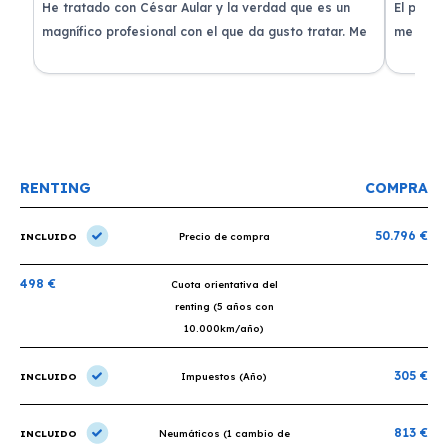
de
He tratado con César Aular y la verdad que es un
El proce
 que
magnífico profesional con el que da gusto tratar. Me
me atend
entregaron el coche en menos de 30 días. ¡Lo
claridad
o
recomiendo un montón, muchas gracias!
plazo ac
condicio
RENTING
COMPRA
50.796 €
INCLUIDO
Precio de compra
498 €
Cuota orientativa del
renting (5 años con
10.000km/año)
305 €
INCLUIDO
Impuestos (Año)
813 €
INCLUIDO
Neumáticos (1 cambio de