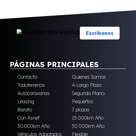
Escríbenos
PÁGINAS PRINCIPALES
Contacto
Quienes Somos
Todoterrenos
A Largo Plazo
Autocaravanas
Segunda Mano
Leasing
Pequeños
Barato
7 plazas
Con Asnef
15.000km Año
30.000km Año
50.000km Año
Vehículos Adaptados
Flexible