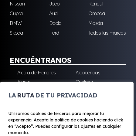
Nissan
Jeep
Renault
Cupra
Audi
Omoda
BMW
Dacia
Mazda
Skoda
Ford
Todas las marcas
ENCUÉNTRANOS
Alcalá de Henares
Alcobendas
Algete
Coslada
Fuenlabrada
Leganés
LA
RUTA
DE TU PRIVACIDAD
Majadahonda
Robledo de Chavela
San Sebastián de los
Villalba
Utilizamos cookies de terceros para mejorar tu
Reyes
experiencia. Acepta la política de cookies haciendo click
en “Acepto”. Puedes configurar los ajustes en cualquier
momento.