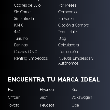
Coches de Lujo
Por Meses
Sin Carnet
Compactos
Sin Entrada
En Venta
KM 0
Opción a Compra
4×4
Industriales
Turismo
Blog
Berlinas
Calculadora
Coches GNC
Liquidación
Renting Empleados
Nuevas Empresas y
Autónomos
ENCUENTRA TU MARCA IDEAL
Fiat
Hyundai
Kia
Citroën
Seat
Volkswagen
Toyota
Peugeot
Opel