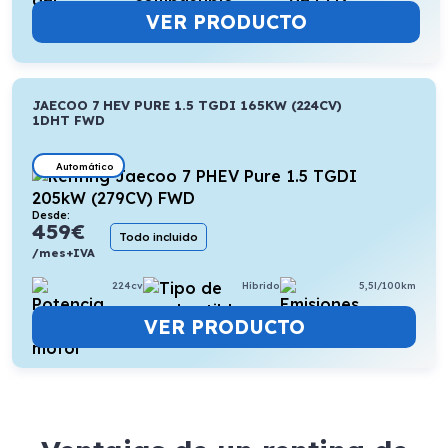
VER PRODUCTO
JAECOO 7 HEV PURE 1.5 TGDI 165KW (224CV)
1DHT FWD
Automático
Desde:
459
€
Todo incluido
/mes+IVA
224cv
Híbrido
5,5l/100km
VER PRODUCTO