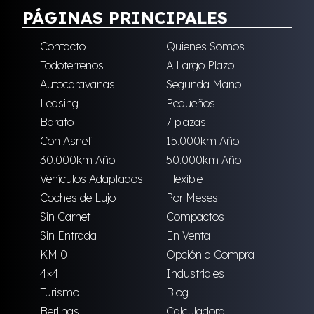
PÁGINAS PRINCIPALES
Contacto
Quienes Somos
Todoterrenos
A Largo Plazo
Autocaravanas
Segunda Mano
Leasing
Pequeños
Barato
7 plazas
Con Asnef
15.000km Año
30.000km Año
50.000km Año
Vehículos Adaptados
Flexible
Coches de Lujo
Por Meses
Sin Carnet
Compactos
Sin Entrada
En Venta
KM 0
Opción a Compra
4×4
Industriales
Turismo
Blog
Berlinas
Calculadora