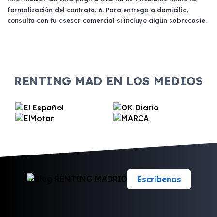
como Asnef. En algunos casos, incluso
formalización del contrato. 6. Para entrega a domicilio,
estando en dichas listas, puede ser posible
consulta con tu asesor comercial si incluye algún sobrecoste.
contratar un renting si se cumplen otros
requisitos financieros.
RENTING MAD EN LOS MEDIOS
Escríbenos