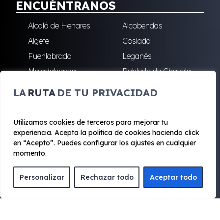
ENCUÉNTRANOS
Alcalá de Henares
Alcobendas
Algete
Coslada
Fuenlabrada
Leganés
Majadahonda
Robledo de Chavela
San Sebastián de los
Villalba
LA
RUTA
DE TU PRIVACIDAD
Reyes
Utilizamos cookies de terceros para mejorar tu
experiencia. Acepta la política de cookies haciendo click
© 2020 - 2026 Renting Mad
en “Acepto”. Puedes configurar los ajustes en cualquier
Aviso legal y Privacidad
|
Política de cookies
|
Términos
momento.
Personalizar
Rechazar todo
Aceptar todo