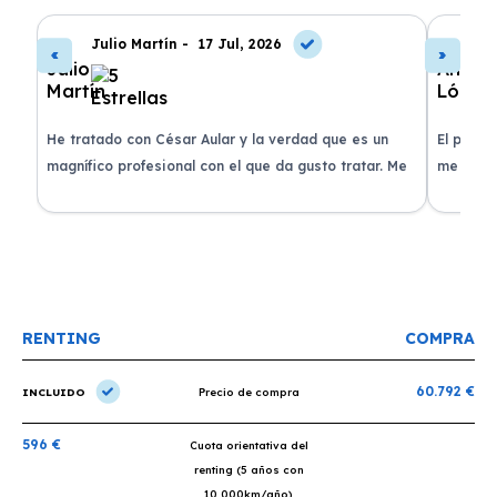
Julio Martín -
17 Jul, 2026
A
de
He tratado con César Aular y la verdad que es un
El proce
 que
magnífico profesional con el que da gusto tratar. Me
me atend
entregaron el coche en menos de 30 días. ¡Lo
claridad
o
recomiendo un montón, muchas gracias!
plazo ac
condicio
RENTING
COMPRA
60.792 €
INCLUIDO
Precio de compra
596 €
Cuota orientativa del
renting (5 años con
10.000km/año)